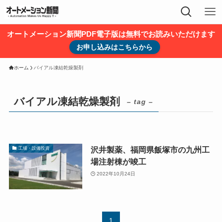
オートメーション新聞PDF電子版は無料でお読みいただけます
お申し込みはこちらから
ホーム
バイアル凍結乾燥製剤
バイアル凍結乾燥製剤
– tag –
沢井製薬、福岡県飯塚市の九州工
工場・設備投資
場注射棟が竣工
2022年10月24日
1