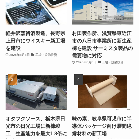
軽井沢蒸留酒製造、長野県
村田製作所、滋賀県東近江
上田市にウイスキー新工場
市の八日市事業所に新生産
を建設
棟を建設 サーミスタ製品の
需要増に対応
2026年8月8日
工場・設備投資
2026年8月8日
工場・設備投資
オタフクソース、栃木県日
味の素、岐阜県可児市に半
光市の日光工場に新棟竣
導体パッケージ向け層間絶
工 生産能力を最大1.8倍に
縁材料の新工場