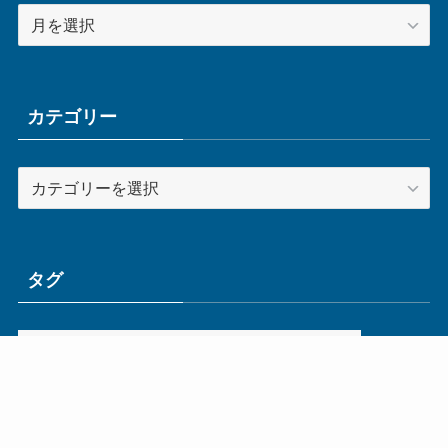
ア
ー
カ
イ
ブ
カテゴリー
カ
テ
ゴ
リ
ー
タグ
ge
IoT
ものづくり
エネルギー
オムロン
コネクタ
コンピュータ
スイッチ
セキュリティ
センサ
タイ
デザイン
デジタル
ドイツ
バリ
ライン
ロボット
三菱電機
中国
企業
制御機器
制御盤
効率化
動向
半導体
安全
展示会
採用
接続
搬送
改善
機械
液晶
温度
無線
物流