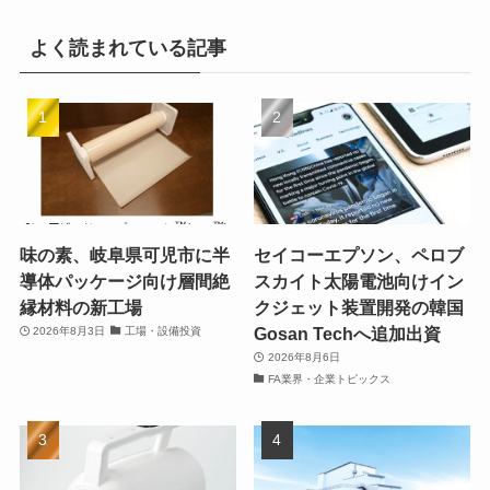
よく読まれている記事
味の素、岐阜県可児市に半
セイコーエプソン、ペロブ
導体パッケージ向け層間絶
スカイト太陽電池向けイン
縁材料の新工場
クジェット装置開発の韓国
Gosan Techへ追加出資
2026年8月3日
工場・設備投資
2026年8月6日
FA業界・企業トピックス