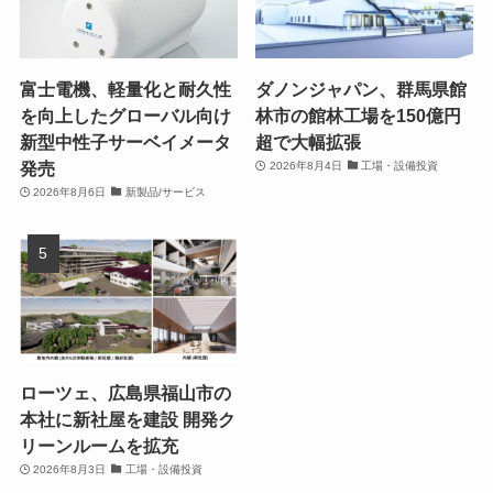
富士電機、軽量化と耐久性
ダノンジャパン、群馬県館
を向上したグローバル向け
林市の館林工場を150億円
新型中性子サーベイメータ
超で大幅拡張
発売
2026年8月4日
工場・設備投資
2026年8月6日
新製品/サービス
ローツェ、広島県福山市の
本社に新社屋を建設 開発ク
リーンルームを拡充
2026年8月3日
工場・設備投資