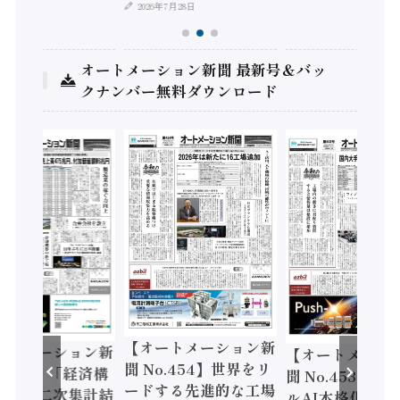
2026年7月28日
オートメーション新聞 最新号＆バッ
クナンバー無料ダウンロード
【オートメーション新
ートメーション新
【オートメーシ
聞 No.454】世界をリ
o.455】「経済構
聞 No.453】フ
ードする先進的な工場
態調査二次集計結
ルAI本格化へ 国