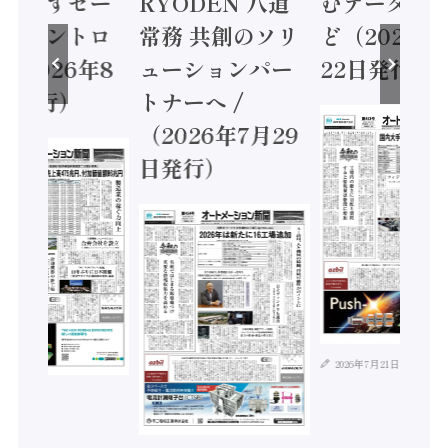
に動かすセー
RYODEN 八道
むデータ活用
ティコントロ
常務 共創のソリ
ど（2026年
（2026年8
ューションパー
22日発行）
日発行）
トナーへ /
（2026年7月29
日発行）
2026年7月21日
年8月4日