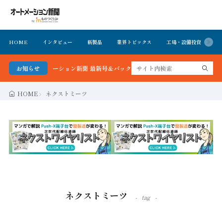
HOME
インタビュー
新製品
業界トピックス
工場・設備投資
イ
かる！オートメーション新聞 最新号＆バックナンバーを無料で公開中 詳細はこちら
お知らせ
HOME
ネクストミーツ
ネクストミーツ
tag