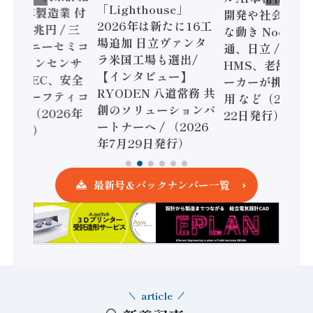
「Lighthouse」
024年製造業 付
開発や社会実装
2026年は新たに16工
額86兆円 / 三
な動き Noetra
場追加 日立ヴァンタ
機とソニーセミコ
通、日立 / 兵神
ラ米国工場も選出/
AIビジョンセンサ
HMS、老舗ポン
【インタビュー】
 / IDEC、安全
ーカーが挑むデ
RYODEN 八道常務 共
かすセーフティコ
用 など（2026
創のソリューションパ
ローラ（2026年
22日発行）
ートナーへ / （2026
5日発行）
年7月29日発行）
最新号＆バックナンバー一覧
article