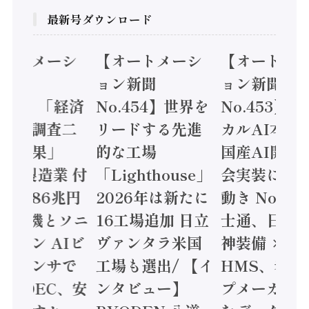
最新号ダウンロード
オートメーシ
【オートメーシ
【オートメ
ン新聞
ョン新聞
ョン新聞
.455】「経済
No.454】世界を
No.453】
造実態調査二
リードする先進
カルAI本格
集計結果」
的な工場
国産AI開発
24年製造業 付
「Lighthouse」
会実装に活
値額86兆円
2026年は新たに
動き Noetr
三菱電機とソニ
16工場追加 日立
士通、日立 /
ミコン AIビ
ヴァンタラ米国
神装備 ×
ョンセンサで
工場も選出/ 【イ
HMS、老舗
 / IDEC、安
ンタビュー】
プメーカー