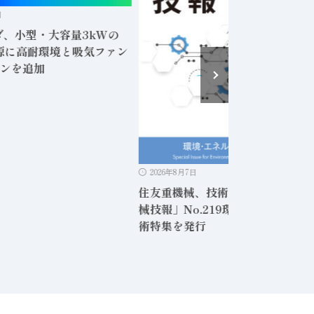
日
ダ、小型・大容量3kWの
電源に高耐環境と吸気ファン
ンを追加
2026年8月7日
住友重機械、技術報告書「住友重
械技報」No.219環境・エネルギー
術特集を発行