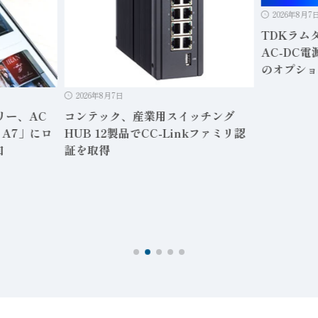
2026年8月7
TDKラム
AC-DC
のオプショ
2026年8月7日
リー、AC
コンテック、産業用スイッチング
 A7」にロ
HUB 12製品でCC-Linkファミリ認
加
証を取得