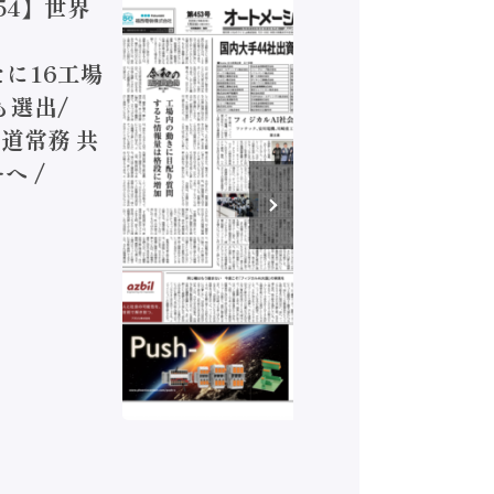
54】世界
【オート
ジカルA
新たに16工場
装に活発
も選出/
兵神装備
道常務 共
が挑むデ
へ /
発行）