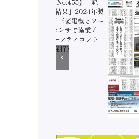
トメーション新聞 No.455】「経
造実態調査二次集計結果」2024年製
付加価値額86兆円 / 三菱電機とソニ
ミコン AIビジョンセンサで協業 /
EC、安全に動かすセーフティコント
ラ（2026年8月5日発行）