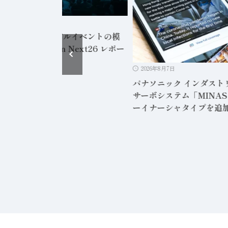
2026年8月7日
PLAN、グローバルイベントの模
を伝える「Eplan Next26 レポー
」公開
2026年8月7日
パナソニック インダスト
サーボシステム「MINAS
ーイナーシャタイプを追