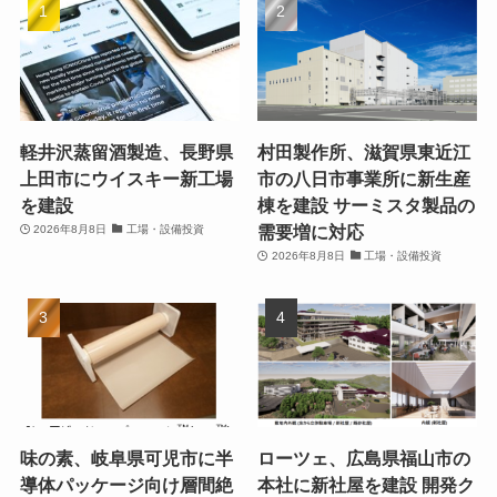
軽井沢蒸留酒製造、長野県
村田製作所、滋賀県東近江
上田市にウイスキー新工場
市の八日市事業所に新生産
を建設
棟を建設 サーミスタ製品の
需要増に対応
2026年8月8日
工場・設備投資
2026年8月8日
工場・設備投資
味の素、岐阜県可児市に半
ローツェ、広島県福山市の
導体パッケージ向け層間絶
本社に新社屋を建設 開発ク