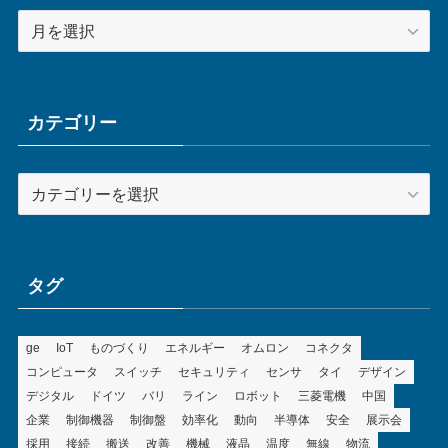
ア
ー
カ
イ
ブ
カテゴリー
カ
テ
ゴ
リ
ー
タグ
ge
IoT
ものづくり
エネルギー
オムロン
コネクタ
コンピュータ
スイッチ
セキュリティ
センサ
タイ
デザイン
デジタル
ドイツ
バリ
ライン
ロボット
三菱電機
中国
企業
制御機器
制御盤
効率化
動向
半導体
安全
展示会
採用
接続
搬送
改善
機械
液晶
温度
無線
物流