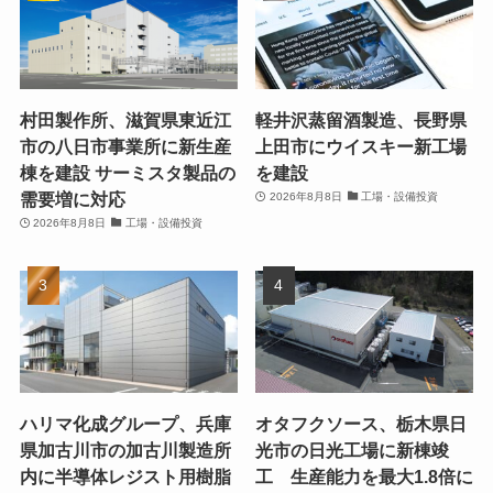
村田製作所、滋賀県東近江
軽井沢蒸留酒製造、長野県
市の八日市事業所に新生産
上田市にウイスキー新工場
棟を建設 サーミスタ製品の
を建設
需要増に対応
2026年8月8日
工場・設備投資
2026年8月8日
工場・設備投資
ハリマ化成グループ、兵庫
オタフクソース、栃木県日
県加古川市の加古川製造所
光市の日光工場に新棟竣
内に半導体レジスト用樹脂
工 生産能力を最大1.8倍に