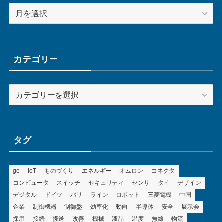
ア
ー
カ
イ
ブ
カテゴリー
カ
テ
ゴ
リ
ー
タグ
ge
IoT
ものづくり
エネルギー
オムロン
コネクタ
コンピュータ
スイッチ
セキュリティ
センサ
タイ
デザイン
デジタル
ドイツ
バリ
ライン
ロボット
三菱電機
中国
企業
制御機器
制御盤
効率化
動向
半導体
安全
展示会
採用
接続
搬送
改善
機械
液晶
温度
無線
物流