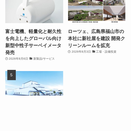
富士電機、軽量化と耐久性
ローツェ、広島県福山市の
を向上したグローバル向け
本社に新社屋を建設 開発ク
新型中性子サーベイメータ
リーンルームを拡充
発売
2026年8月3日
工場・設備投資
2026年8月6日
新製品/サービス
ダノンジャパン、群馬県館
林市の館林工場を150億円
超で大幅拡張