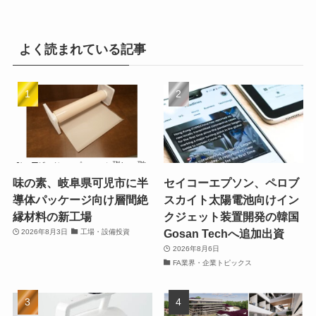
よく読まれている記事
味の素、岐阜県可児市に半
セイコーエプソン、ペロブ
導体パッケージ向け層間絶
スカイト太陽電池向けイン
縁材料の新工場
クジェット装置開発の韓国
Gosan Techへ追加出資
2026年8月3日
工場・設備投資
2026年8月6日
FA業界・企業トピックス