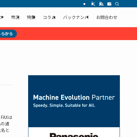
ナ
市況
特集
コラム
バックナンバ
お問合わせ
ちらから
AXは
品の通
社名と