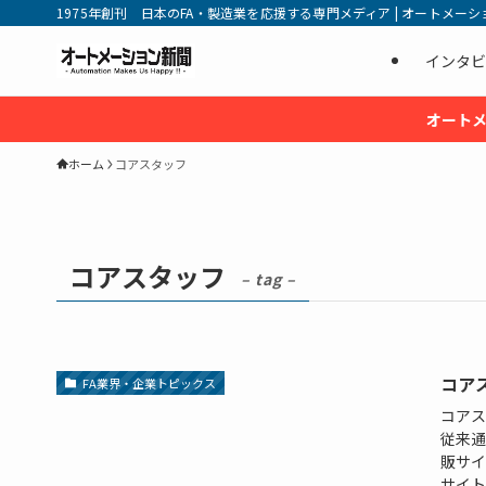
1975年創刊 日本のFA・製造業を応援する専門メディア | オートメーション新
インタビ
オートメ
ホーム
コアスタッフ
コアスタッフ
– tag –
コア
FA業界・企業トピックス
コアス
従来通
販サイ
サイト名