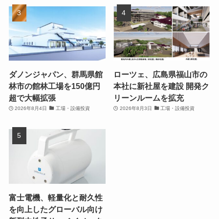
ダノンジャパン、群馬県館
ローツェ、広島県福山市の
林市の館林工場を150億円
本社に新社屋を建設 開発ク
超で大幅拡張
リーンルームを拡充
2026年8月4日
工場・設備投資
2026年8月3日
工場・設備投資
富士電機、軽量化と耐久性
を向上したグローバル向け