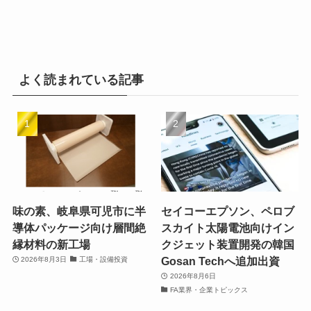
よく読まれている記事
味の素、岐阜県可児市に半
セイコーエプソン、ペロブ
導体パッケージ向け層間絶
スカイト太陽電池向けイン
縁材料の新工場
クジェット装置開発の韓国
Gosan Techへ追加出資
2026年8月3日
工場・設備投資
2026年8月6日
FA業界・企業トピックス