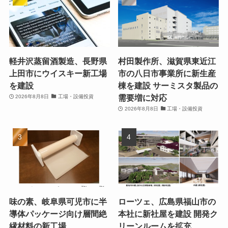
軽井沢蒸留酒製造、長野県
村田製作所、滋賀県東近江
上田市にウイスキー新工場
市の八日市事業所に新生産
を建設
棟を建設 サーミスタ製品の
需要増に対応
2026年8月8日
工場・設備投資
2026年8月8日
工場・設備投資
味の素、岐阜県可児市に半
ローツェ、広島県福山市の
導体パッケージ向け層間絶
本社に新社屋を建設 開発ク
縁材料の新工場
リーンルームを拡充