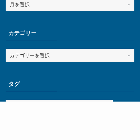
ア
ー
カ
イ
ブ
カテゴリー
カ
テ
ゴ
リ
ー
タグ
ge
IoT
ものづくり
エネルギー
オムロン
コネクタ
コンピュータ
スイッチ
セキュリティ
センサ
タイ
デザイン
デジタル
ドイツ
バリ
ライン
ロボット
三菱電機
中国
企業
制御機器
制御盤
効率化
動向
半導体
安全
展示会
採用
接続
搬送
改善
機械
液晶
温度
無線
物流