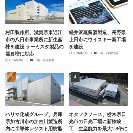
村田製作所、滋賀県東近江
軽井沢蒸留酒製造、長野県
市の八日市事業所に新生産
上田市にウイスキー新工場
棟を建設 サーミスタ製品の
を建設
需要増に対応
2026年8月8日
工場・設備投資
2026年8月8日
工場・設備投資
ハリマ化成グループ、兵庫
オタフクソース、栃木県日
県加古川市の加古川製造所
光市の日光工場に新棟竣
内に半導体レジスト用樹脂
工 生産能力を最大1.8倍に