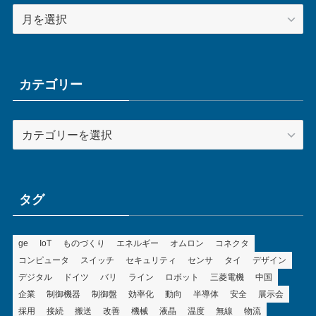
ア
ー
カ
イ
ブ
カテゴリー
カ
テ
ゴ
リ
ー
タグ
ge
IoT
ものづくり
エネルギー
オムロン
コネクタ
コンピュータ
スイッチ
セキュリティ
センサ
タイ
デザイン
デジタル
ドイツ
バリ
ライン
ロボット
三菱電機
中国
企業
制御機器
制御盤
効率化
動向
半導体
安全
展示会
採用
接続
搬送
改善
機械
液晶
温度
無線
物流