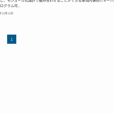
し、モジュール式設計で組み合わせることができる車両内装向けキーパ
ログラム可...
2年11月11日
1