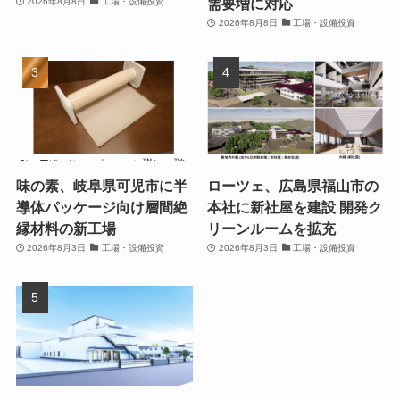
需要増に対応
2026年8月8日
工場・設備投資
2026年8月8日
工場・設備投資
味の素、岐阜県可児市に半
ローツェ、広島県福山市の
導体パッケージ向け層間絶
本社に新社屋を建設 開発ク
縁材料の新工場
リーンルームを拡充
2026年8月3日
工場・設備投資
2026年8月3日
工場・設備投資