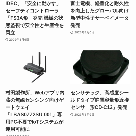
IDEC、「安全に動かす」
富士電機、軽量化と耐久性
セーフティコントローラ
を向上したグローバル向け
「FS3A形」発売 機械の状
新型中性子サーベイメータ
態監視で安全性と生産性を
発売
両立
2026年8月6日
2026年8月6日
村田製作所、Webアプリ内
センサテック、高感度シー
蔵の無線センシング向けゲ
ルドタイプ静電容量形近接
ートウェイ
センサ「形CD-C12」発売
「LBAS0ZZ2SU-001」専
2026年8月6日
用PC不要でIoTシステムが
運用可能に