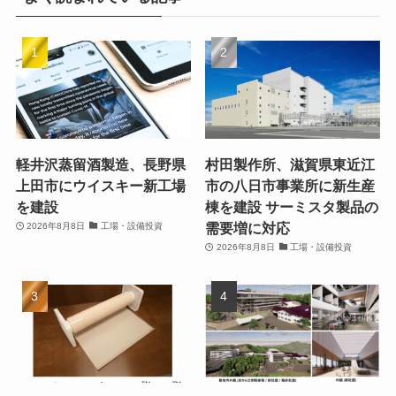
軽井沢蒸留酒製造、長野県
村田製作所、滋賀県東近江
上田市にウイスキー新工場
市の八日市事業所に新生産
を建設
棟を建設 サーミスタ製品の
需要増に対応
2026年8月8日
工場・設備投資
2026年8月8日
工場・設備投資