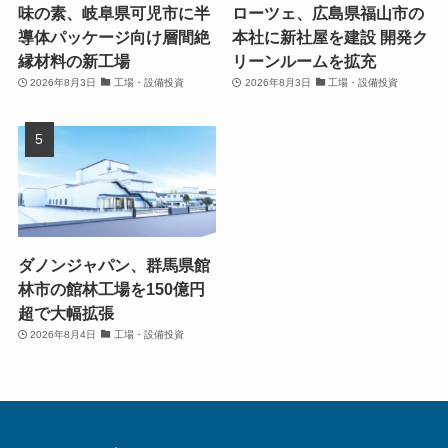
味の素、岐阜県可児市に半
ローツェ、広島県福山市の
導体パッケージ向け層間絶
本社に新社屋を建設 開発ク
縁材料の新工場
リーンルームを拡充
2026年8月3日
工場・設備投資
2026年8月3日
工場・設備投資
ダノンジャパン、群馬県館
林市の館林工場を150億円
超で大幅拡張
2026年8月4日
工場・設備投資