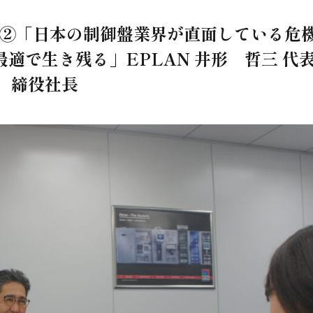
ー②「日本の制御盤業界が直面している危
適で生き残る」EPLAN 井形 哲三 代
締役社長