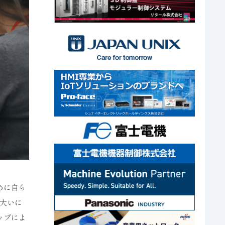
めに自ら
大いに
ップによ