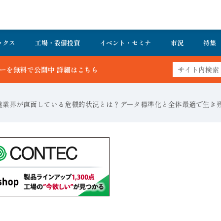
ックス
工場・設備投資
イベント・セミナ
市況
特集
ら
業界が直面している危機的状況とは？データ標準化と全体最適で生き残る