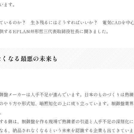
います。
ているのか？ 生き残るにはどうすればいいか？ 電気CADを中
供するEPLAN井形哲三代表取締役社長に聞きました。
なくなる最悪の未来も
御盤メーカーは人手不足が進んでいます。日本のものづくりは熟練
のやり方や形式知、暗黙知化の上に成り立っています。制御盤業界
。
する側は、制御盤を作る現場で熟練者の引退と人手不足の深刻化に
なる、納品されなくなるという未来を認識する企業も出てきていま