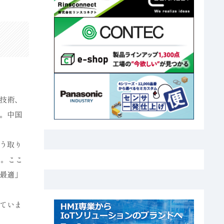
技術、
。中国
う取り
す。ここ
最適」
ていま