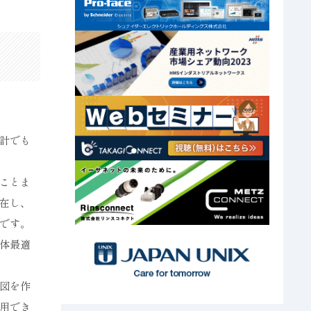
計でも
ことま
在し、
です。
体最適
図を作
用でき