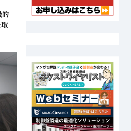
機的
表取