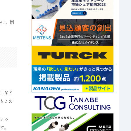
心に、制
工など
もこの
よっ
す。