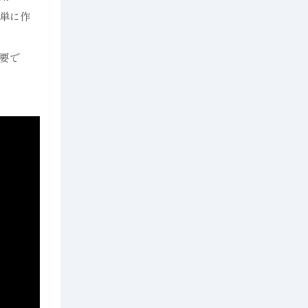
単に作
要で