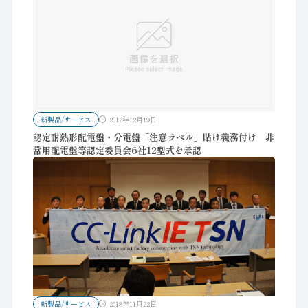
新製品/サービス
2012年12月19日
認定耐熱形配電盤・分電盤「注意ラベル」貼け義務付け 非
常用配電盤等認定委員会6社12型式を承認
新製品/サービス
2018年11月22日