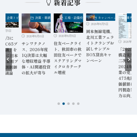
新着記事
業界・企業トピックス
決算・業績
工場・設備投資
キャンペーン
FA業界・
2026年8月5日
6年8月5日
岡本無線電機、
2026年8月5日
2026年8月6日
北川工業フェラ
9～7/3に
2026年8月
イトクランプお
住友ベークライ
サンワテクノ
C TC65プ
試しサンプル
「2025
ト、秋田市の秋
ス、2026年度
リ会議」を
BOX貸出キャ
構造実態
田住友ベークで
1Q決算は大幅
年ぶりに日本
ンペーン
二次集計
ステアリングマ
な増収増益 半導
催 工業用プ
2024年
イクロカテーテ
体・AI関連投資
ス計測制御
業の売上
ル増産
の拡大が寄与
格を議論
475兆円
価値額は8
円製造業
力は向上