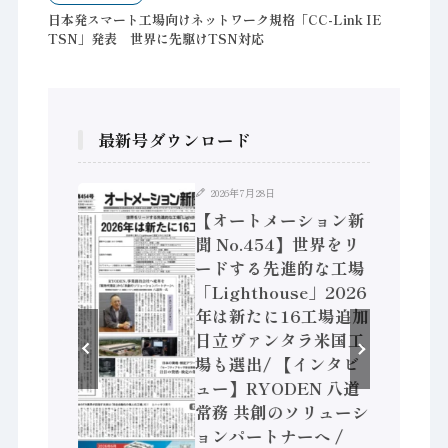
日本発スマート工場向けネットワーク規格「CC-Link IE
TSN」発表 世界に先駆けTSN対応
最新号ダウンロード
2026年7月28日
ション新
【オートメーション新
】「経済構
聞 No.454】世界をリ
次集計結
ードする先進的な工場
製造業 付
「Lighthouse」2026
 / 三菱
年は新たに16工場追加
セミコン
日立ヴァンタラ米国工
センサで協
場も選出/ 【インタビ
、安全に動
ュー】RYODEN 八道
ィコント
常務 共創のソリューシ
6年8月5
ョンパートナーへ /