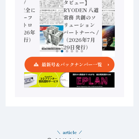
サで協業 /
タビュー】
ンプ
IDEC、安全に
RYODEN 八道
が挑
動かすセーフ
常務 共創のソ
活用
ティコントロ
リューション
（20
ーラ（2026年
パートナーへ /
22
8月5日発行）
（2026年7月
29日発行）
最新号＆バックナンバー一覧
article