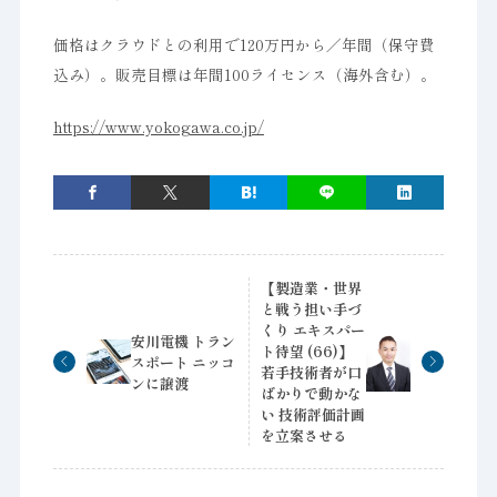
価格はクラウドとの利用で120万円から／年間（保守費
込み）。販売目標は年間100ライセンス（海外含む）。
https://www.yokogawa.co.jp/
【製造業・世界
と戦う担い手づ
くり エキスパー
安川電機 トラン
ト待望 (66)】
スポート ニッコ
若手技術者が口
ンに譲渡
ばかりで動かな
い 技術評価計画
を立案させる