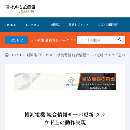
HOME
インタビュー
新製品
業界トピックス
工場・設備投資
イ
ートメーション新聞 最新号＆バックナンバーを無料で公開中 詳細はこちら
お知らせ
HOME
新製品/サービス
横河電機 統合情報サーバ更新 クラウド上の動
横河電機 統合情報サーバ更新 クラ
ウド上の動作実現