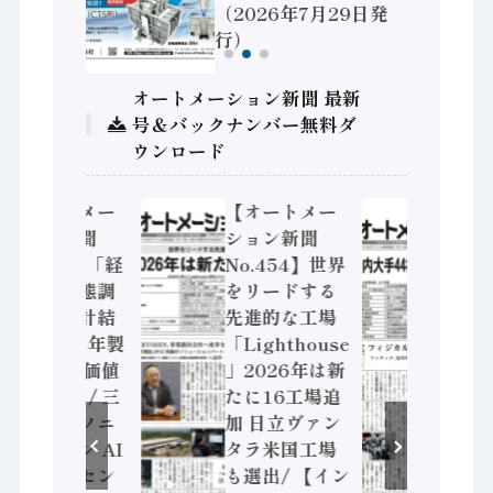
（2026年7月29日発
行）
オートメーション新聞 最新
号＆バックナンバー無料ダ
ウンロード
【オートメー
【オートメー
【オ
ション新聞
ション新聞
ショ
No.455】「経
No.454】世界
No.
済構造実態調
をリードする
ジカ
査二次集計結
先進的な工場
化へ 
果」2024年製
「Lighthouse
発や
造業 付加価値
」2026年は新
に活
額86兆円 / 三
たに16工場追
Noe
菱電機とソニ
加 日立ヴァン
通、日
ーセミコン AI
タラ米国工場
神装
ビジョンセン
も選出/ 【イン
HM