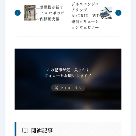
ジネスエンジニ
三菱電機が新サ
アリング、
ービス ロボのビ
AirGRID WD
ル内移動支援
連携ソリューシ
ョンウェビナー
この記事が気に入ったら
フォローをお願いします！
フォローする
関連記事