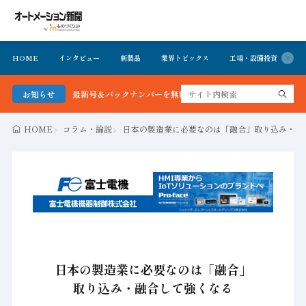
HOME
インタビュー
新製品
業界トピックス
工場・設備投資
イ
ション新聞 最新号＆バックナンバーを無料で公開中 詳細はこちら
お知らせ
HOME
コラム・論説
日本の製造業に必要なのは「融合」取り込み・融
日本の製造業に必要なのは「融合」
取り込み・融合して強くなる