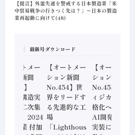
【提言】外需失速を警戒する日本製造業「米
中貿易戦争の行きつく先は？」〜日本の製造
業再起動に向けて(48)
最新号ダウンロード
【オートメー
【オートメー
【オートメー
ション新聞
ション新聞
ション新聞
No.455】
No.454】世
No.453】フ
「経済構造実
界をリードす
ィジカルAI本
態調査二次集
る先進的な工
格化へ 国産
計結果」2024
場
AI開発や社会
年製造業 付加
「Lighthous
実装に活発な