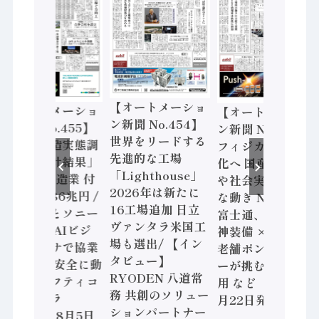
【オートメーショ
【オートメーショ
【オートメーショ
ン新聞 No.454】
ン新聞 No.455】
ン新聞 No.453】
世界をリードする
「経済構造実態調
フィジカルAI本格
先進的な工場
査二次集計結果」
化へ 国産AI開発
「Lighthouse」
2024年製造業 付
や社会実装に活発
2026年は新たに
加価値額86兆円 /
な動き Noetra、
16工場追加 日立
三菱電機とソニー
富士通、日立 / 兵
ヴァンタラ米国工
セミコン AIビジ
神装備 × HMS、
場も選出/ 【イン
ョンセンサで協業
老舗ポンプメーカ
タビュー】
/ IDEC、安全に動
ーが挑むデータ活
RYODEN 八道常
かすセーフティコ
用 など（2026年7
務 共創のソリュー
ントローラ
月22日発行）
ションパートナー
（2026年8月5日