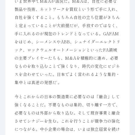
いま世界中でM＆Aが活況だ。M＆Aは、自社に必要な
製品や技術、ネットワークを買収という形で手に入れ、
自社を強くすること。もちろん自社の立ち位置がきちん
と定まっていることが大前提だが、手放すのではなく、
手に入れるのが現在のトレンドとなっている。GAFAM
をはじめ、シーメンスやABB、シュナイダーエレクトリ
ック、ロックウェルオートメーションといったFA領域
の主要プレイヤーたちも、M＆Aを積極的に進め、必要
なものを取り込むことで強くなり、時代の変化にビジネ
スを合わせていった。日本でよく言われるような集約・
集中とは真逆の発想だ 。
今とこれからの日本の製造業に必要なのは「融合」して
強くなることだ。不要なものは集約、切り離す一方で、
必要なものは外部から取り込む。そして既存事業と融合
させてシナジーを生む。これを行うことが競争力の強化
につながる。中小企業の場合は、いまは独立経営を続け