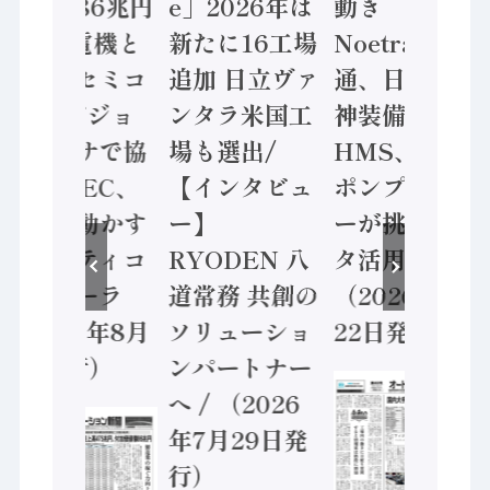
価値額86兆円
e」2026年は
動き
/ 三菱電機と
新たに16工場
Noetra、富士
ソニーセミコ
追加 日立ヴァ
通、日立 / 兵
ン AIビジョ
ンタラ米国工
神装備 ×
ンセンサで協
場も選出/
HMS、老舗
業 / IDEC、
【インタビュ
ポンプメーカ
安全に動かす
ー】
ーが挑むデー
セーフティコ
RYODEN 八
タ活用 など
ントローラ
道常務 共創の
（2026年7月
（2026年8月
ソリューショ
22日発行）
5日発行）
ンパートナー
へ / （2026
年7月29日発
行）