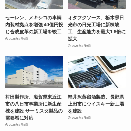
セーレン、メキシコの車輌
オタフクソース、栃木県日
内装材拠点を増強 40億円投
光市の日光工場に新棟竣
じ合成皮革の新工場を竣工
工 生産能力を最大1.8倍に
拡大
2026年8月9日
2026年8月9日
村田製作所、滋賀県東近江
軽井沢蒸留酒製造、長野県
市の八日市事業所に新生産
上田市にウイスキー新工場
棟を建設 サーミスタ製品の
を建設
需要増に対応
2026年8月8日
2026年8月8日