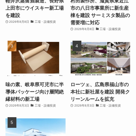
軽井沢蒸留酒製造、長野県
村田製作所、滋賀県東近江
上田市にウイスキー新工場
市の八日市事業所に新生産
を建設
棟を建設 サーミスタ製品の
需要増に対応
2026年8月8日
工場・設備投資
2026年8月8日
工場・設備投資
味の素、岐阜県可児市に半
ローツェ、広島県福山市の
導体パッケージ向け層間絶
本社に新社屋を建設 開発ク
縁材料の新工場
リーンルームを拡充
2026年8月3日
工場・設備投資
2026年8月3日
工場・設備投資