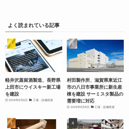
よく読まれている記事
軽井沢蒸留酒製造、長野県
村田製作所、滋賀県東近江
上田市にウイスキー新工場
市の八日市事業所に新生産
を建設
棟を建設 サーミスタ製品の
需要増に対応
2026年8月8日
工場・設備投資
2026年8月8日
工場・設備投資