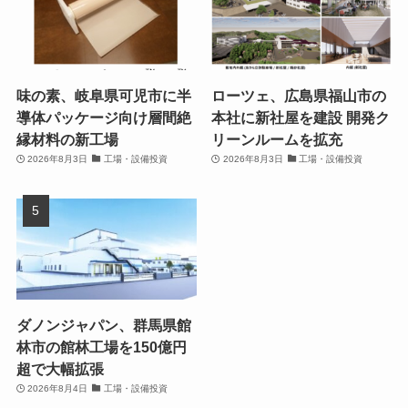
味の素、岐阜県可児市に半
ローツェ、広島県福山市の
導体パッケージ向け層間絶
本社に新社屋を建設 開発ク
縁材料の新工場
リーンルームを拡充
2026年8月3日
工場・設備投資
2026年8月3日
工場・設備投資
ダノンジャパン、群馬県館
林市の館林工場を150億円
超で大幅拡張
2026年8月4日
工場・設備投資