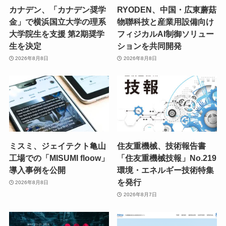
カナデン、「カナデン奨学
RYODEN、中国・広東蘑菇
金」で横浜国立大学の理系
物聯科技と産業用設備向け
大学院生を支援 第2期奨学
フィジカルAI制御ソリュー
生を決定
ションを共同開発
2026年8月8日
2026年8月8日
ミスミ、ジェイテクト亀山
住友重機械、技術報告書
工場での「MISUMI floow」
「住友重機械技報」No.219
導入事例を公開
環境・エネルギー技術特集
を発行
2026年8月8日
2026年8月7日