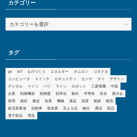
ブ
カテゴリー
カ
テ
ゴ
リ
ー
タグ
ge
IoT
ものづくり
エネルギー
オムロン
コネクタ
コンピュータ
スイッチ
セキュリティ
センサ
タイ
デザイン
デジタル
ドイツ
バリ
ライン
ロボット
三菱電機
中国
企業
制御機器
制御盤
効率化
動向
半導体
安全
展示会
採用
接続
搬送
改善
機械
液晶
温度
無線
物流
経済産業省
自動車
製造業
見える化
輸出
通信
部品
電子部品
電気