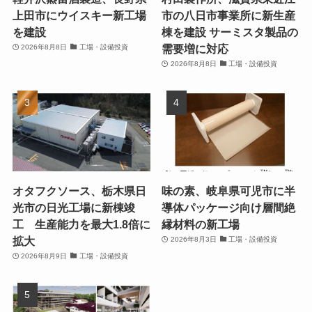
上田市にウイスキー新工場
市の八日市事業所に新生産
を建設
棟を建設 サーミスタ製品の
需要増に対応
2026年8月8日
工場・設備投資
2026年8月8日
工場・設備投資
オタフクソース、栃木県日
味の素、岐阜県可児市に半
光市の日光工場に新棟竣
導体パッケージ向け層間絶
工 生産能力を最大1.8倍に
縁材料の新工場
拡大
2026年8月3日
工場・設備投資
2026年8月9日
工場・設備投資