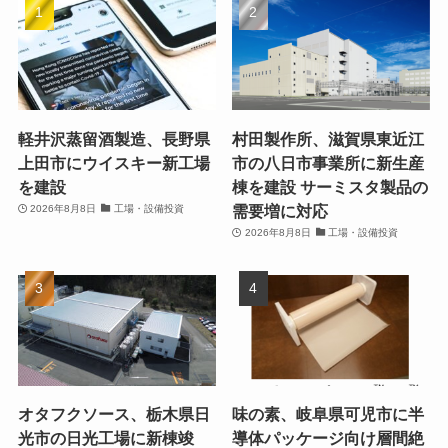
軽井沢蒸留酒製造、長野県
村田製作所、滋賀県東近江
上田市にウイスキー新工場
市の八日市事業所に新生産
を建設
棟を建設 サーミスタ製品の
需要増に対応
2026年8月8日
工場・設備投資
2026年8月8日
工場・設備投資
オタフクソース、栃木県日
味の素、岐阜県可児市に半
光市の日光工場に新棟竣
導体パッケージ向け層間絶