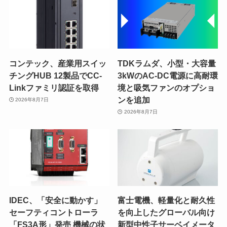
コンテック、産業用スイッ
TDKラムダ、小型・大容量
チングHUB 12製品でCC-
3kWのAC-DC電源に高耐環
Linkファミリ認証を取得
境と吸気ファンのオプショ
ンを追加
2026年8月7日
2026年8月7日
IDEC、「安全に動かす」
富士電機、軽量化と耐久性
セーフティコントローラ
を向上したグローバル向け
「FS3A形」発売 機械の状
新型中性子サーベイメータ