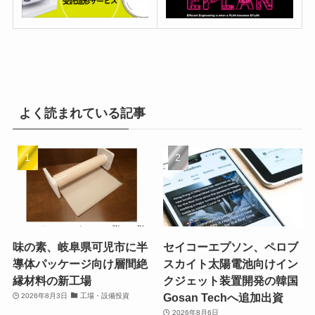
よく読まれている記事
味の素、岐阜県可児市に半
セイコーエプソン、ペロブ
導体パッケージ向け層間絶
スカイト太陽電池向けイン
縁材料の新工場
クジェット装置開発の韓国
Gosan Techへ追加出資
2026年8月3日
工場・設備投資
2026年8月6日