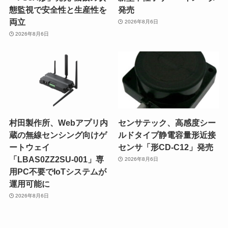
態監視で安全性と生産性を
発売
両立
2026年8月6日
2026年8月6日
村田製作所、Webアプリ内
センサテック、高感度シー
蔵の無線センシング向けゲ
ルドタイプ静電容量形近接
ートウェイ
センサ「形CD-C12」発売
「LBAS0ZZ2SU-001」専
2026年8月6日
用PC不要でIoTシステムが
運用可能に
2026年8月6日