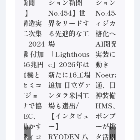
新聞
ション新聞
ション新聞
ション
5】
No.454】世
No.453】フ
No.45
構造実
界をリードす
ィジカルAI本
「経済
二次集
る先進的な工
格化へ 国産
態調査
2024
場
AI開発や社会
計結果」
 付加
「Lighthous
実装に活発な
年製造
6兆円
e」2026年は
動き
価値額
電機と
新たに16工場
Noetra、富士
/ 三菱
セミコ
追加 日立ヴァ
通、日立 / 兵
ソニー
ビジョ
ンタラ米国工
神装備 ×
ン AI
サで協
場も選出/
HMS、老舗
ンセン
DEC、
【インタビュ
ポンプメーカ
業 / I
動かす
ー】
ーが挑むデー
安全に
ティコ
RYODEN 八
タ活用 など
セーフ