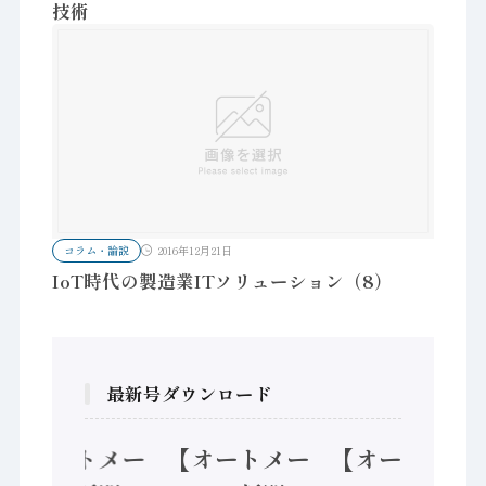
技術
コラム・論説
2016年12月21日
IoT時代の製造業ITソリューション（8）
最新号ダウンロード
トメー
【オートメー
【オートメー
【オー