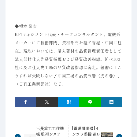
◆根本 隆吉
KPIマネジメント代表・チーフコンサルタント。電機系
メーカーにて技術部門、資材部門を経て香港・中国に駐
在。現地においては、購入部材の品質管理責任者として
購入部材仕入先品質指導および品質改善指導。延べ100
社に及ぶ仕入先工場の品質改善指導に奔走。著書に「こ
うすれば失敗しない！中国工場の品質改善〈虎の巻〉」
（日刊工業新聞社）など。
三菱重工工作機
[電磁開閉器]イ
械 監視システ
ンフラ整備 追い