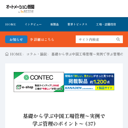
HOME
インタビュー
新製品
業界トピックス
工場・設備投資
イ
料で公開中 詳細はこちら
お知らせ
HOME
コラム・論説
基礎から学ぶ中国工場管理〜実例で学ぶ管理のポイン
基礎から学ぶ中国工場管理〜実例で
学ぶ管理のポイント〜 (37)