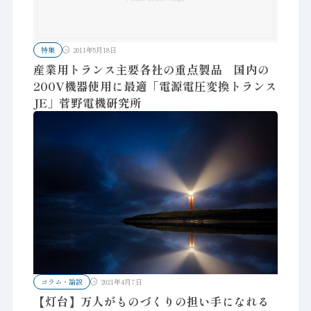
特集
2011年5月18日
産業用トランス主要各社の重点製品 国内の
200V機器使用に最適「電源電圧変換トランス
JE」菅野電機研究所
コラム・論説
2021年4月7日
【灯台】万人がものづくりの担い手になれる