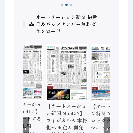
オートメーション新聞 最新
号＆バックナンバー無料ダ
ウンロード
【オートメーショ
【オートメーショ
【オートメーショ
ン新聞 No.454】
ン新聞 No.453】
ン新聞 No.452】
世界をリードする
フィジカルAI本格
ロックウェル「ス
先進的な工場
化へ 国産AI開発
マートマニュファ
「Lighthouse」