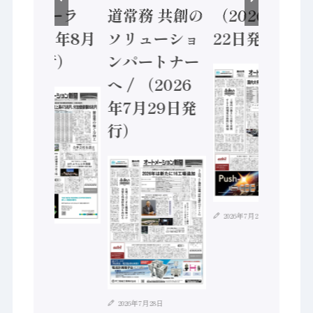
ーラ
道常務 共創の
（2026年7月
ントロ
6年8月
ソリューショ
22日発行）
（202
行）
ンパートナー
5日発
へ / （2026
年7月29日発
行）
2026年7月21日
2026年8月4日
2026年7月28日