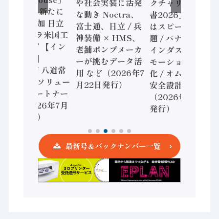
や社会実装に活発
クチャリング報告
2026年は新たに
な動き Noetra、
書2026」、日本
16工場追加 日立
富士通、日立 / 兵
はスピード感に課
ヴァンタラ米国工
神装備 × HMS、
題 / パナソニック
場も選出/ 【イン
老舗ポンプメーカ
インダストリー、
タビュー】
ーが挑むデータ活
モーション事業強
RYODEN 八道常
用 など（2026年7
化 / オムロン 機械
務 共創のソリュー
月22日発行）
安全設計支援
ションパートナー
（2026年7月15日
へ / （2026年7月
発行）
29日発行）
最新号＆バックナンバー一覧