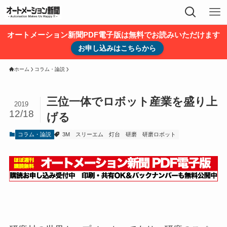
オートメーション新聞PDF電子版は無料でお読みいただけます
お申し込みはこちらから
ホーム
コラム・論説
三位一体でロボット産業を盛り上
2019
12/18
げる
コラム・論説
3M
スリーエム
灯台
研磨
研磨ロボット