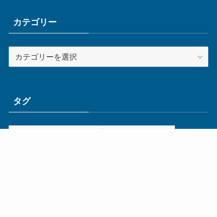
イ
ブ
カテゴリー
カ
テ
ゴ
リ
ー
タグ
ge
IoT
ものづくり
エネルギー
オムロン
コネクタ
コンピュータ
スイッチ
セキュリティ
センサ
タイ
デザイン
デジタル
ドイツ
バリ
ライン
ロボット
三菱電機
中国
企業
制御機器
制御盤
効率化
動向
半導体
安全
展示会
採用
接続
搬送
改善
機械
液晶
温度
無線
物流
経済産業省
自動車
製造業
見える化
輸出
通信
部品
電子部品
電気