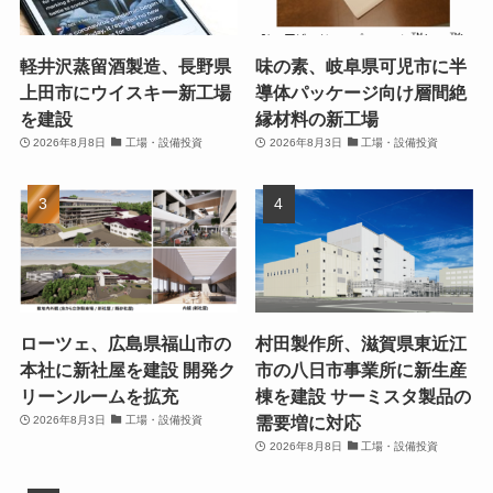
軽井沢蒸留酒製造、長野県
味の素、岐阜県可児市に半
上田市にウイスキー新工場
導体パッケージ向け層間絶
を建設
縁材料の新工場
2026年8月8日
工場・設備投資
2026年8月3日
工場・設備投資
ローツェ、広島県福山市の
村田製作所、滋賀県東近江
本社に新社屋を建設 開発ク
市の八日市事業所に新生産
リーンルームを拡充
棟を建設 サーミスタ製品の
需要増に対応
2026年8月3日
工場・設備投資
2026年8月8日
工場・設備投資