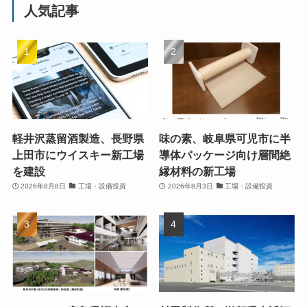
人気記事
軽井沢蒸留酒製造、長野県
味の素、岐阜県可児市に半
上田市にウイスキー新工場
導体パッケージ向け層間絶
を建設
縁材料の新工場
2026年8月8日
工場・設備投資
2026年8月3日
工場・設備投資