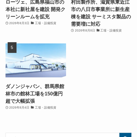
ローツェ、広島県福山市の
村田製作所、滋賀県東近江
本社に新社屋を建設 開発ク
市の八日市事業所に新生産
リーンルームを拡充
棟を建設 サーミスタ製品の
需要増に対応
2026年8月3日
工場・設備投資
2026年8月8日
工場・設備投資
ダノンジャパン、群馬県館
林市の館林工場を150億円
超で大幅拡張
2026年8月4日
工場・設備投資