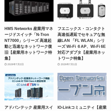
HMS Networks 産業用マネ
フエニックス・コンタクト
ージドスイッチ「N-Tron
高速低遅延でセキュアな無
NT7000」シリーズ 高速起
線LAN 「FL WLAN」シリ
動と迅速なネットワーク復
ーズ Wi-Fi ６AP、Wi-Fi 6E
旧【産業用ネットワーク特
対応アダプタ【産業用ネッ
集】
トワーク特集】
2026年7月2日
2026年7月1日
アドバンテック 産業用スイ
IO-Linkコミュニティ【産業