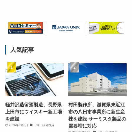
人気記事
軽井沢蒸留酒製造、長野県
村田製作所、滋賀県東近江
上田市にウイスキー新工場
市の八日市事業所に新生産
を建設
棟を建設 サーミスタ製品の
需要増に対応
2026年8月8日
工場・設備投資