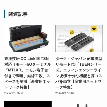
関連記事
東洋技研 CC-Link IE TSN
ターク・ジャパン 耐環境型
対応リモートI/Oターミナル
リモートI/O「TBENシリー
「MT1XR」コモン端子台
ズ」エフィシエンシーライ
付きで調達、結線工数、ス
ン 必要十分な機能と高コス
ペースを削減【産業用ネッ
パを両立【産業用ネットワ
トワーク特集】
ーク特集】
2026年7月3日
2026年7月2日