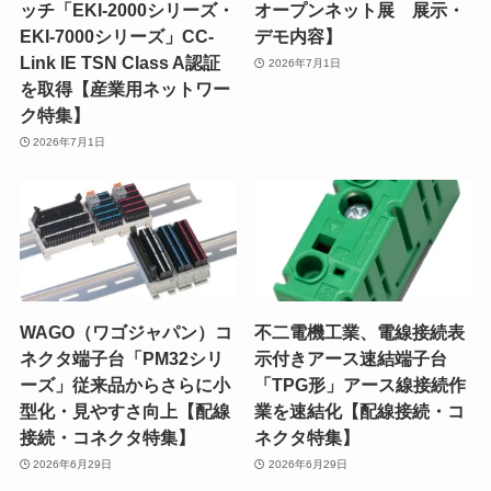
ッチ「EKI-2000シリーズ・
オープンネット展 展示・
EKI-7000シリーズ」CC-
デモ内容】
Link IE TSN Class A認証
2026年7月1日
を取得【産業用ネットワー
ク特集】
2026年7月1日
WAGO（ワゴジャパン）コ
不二電機工業、電線接続表
ネクタ端子台「PM32シリ
示付きアース速結端子台
ーズ」従来品からさらに小
「TPG形」アース線接続作
型化・見やすさ向上【配線
業を速結化【配線接続・コ
接続・コネクタ特集】
ネクタ特集】
2026年6月29日
2026年6月29日