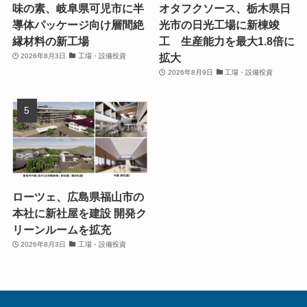
味の素、岐阜県可児市に半
オタフクソース、栃木県日
導体パッケージ向け層間絶
光市の日光工場に新棟竣
縁材料の新工場
工 生産能力を最大1.8倍に
拡大
2026年8月3日
工場・設備投資
2026年8月9日
工場・設備投資
ローツェ、広島県福山市の
本社に新社屋を建設 開発ク
リーンルームを拡充
2026年8月3日
工場・設備投資