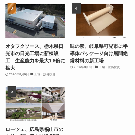
オタフクソース、栃木県日
味の素、岐阜県可児市に半
光市の日光工場に新棟竣
導体パッケージ向け層間絶
工 生産能力を最大1.8倍に
縁材料の新工場
拡大
2026年8月3日
工場・設備投資
2026年8月9日
工場・設備投資
ローツェ、広島県福山市の