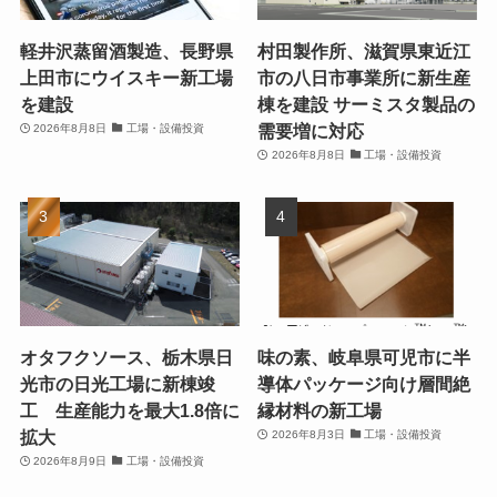
軽井沢蒸留酒製造、長野県
村田製作所、滋賀県東近江
上田市にウイスキー新工場
市の八日市事業所に新生産
を建設
棟を建設 サーミスタ製品の
需要増に対応
2026年8月8日
工場・設備投資
2026年8月8日
工場・設備投資
オタフクソース、栃木県日
味の素、岐阜県可児市に半
光市の日光工場に新棟竣
導体パッケージ向け層間絶
工 生産能力を最大1.8倍に
縁材料の新工場
拡大
2026年8月3日
工場・設備投資
2026年8月9日
工場・設備投資