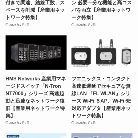
付きで調達、結線工数、ス
ン 必要十分な機能と高コス
ペースを削減【産業用ネッ
パを両立【産業用ネットワ
トワーク特集】
ーク特集】
2026年7月3日
2026年7月2日
HMS Networks 産業用マネ
フエニックス・コンタクト
ージドスイッチ「N-Tron
高速低遅延でセキュアな無
NT7000」シリーズ 高速起
線LAN 「FL WLAN」シリ
動と迅速なネットワーク復
ーズ Wi-Fi ６AP、Wi-Fi 6E
旧【産業用ネットワーク特
対応アダプタ【産業用ネッ
集】
トワーク特集】
2026年7月2日
2026年7月1日