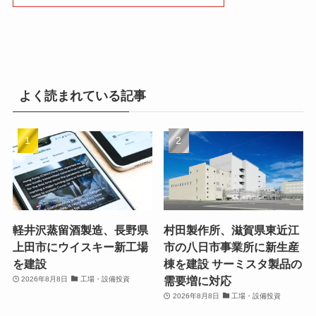
よく読まれている記事
軽井沢蒸留酒製造、長野県
村田製作所、滋賀県東近江
上田市にウイスキー新工場
市の八日市事業所に新生産
を建設
棟を建設 サーミスタ製品の
需要増に対応
2026年8月8日
工場・設備投資
2026年8月8日
工場・設備投資