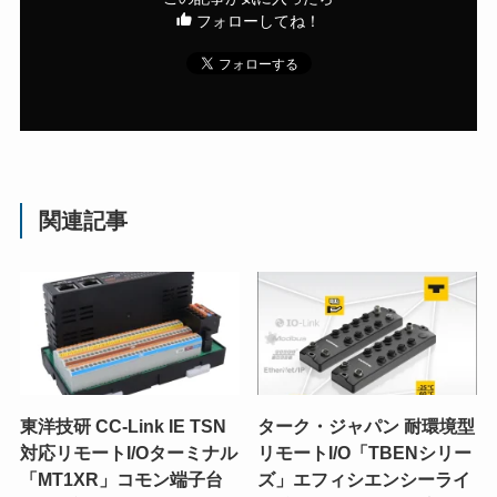
フォローしてね！
関連記事
東洋技研 CC-Link IE TSN
ターク・ジャパン 耐環境型
対応リモートI/Oターミナル
リモートI/O「TBENシリー
「MT1XR」コモン端子台
ズ」エフィシエンシーライ