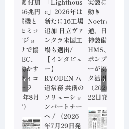
年製造業 付加
「Lighthous
実装に活発な
価値額86兆円
e」2026年は
動き
/ 三菱電機と
新たに16工場
Noetra、富士
ソニーセミコ
追加 日立ヴァ
通、日立 / 兵
ン AIビジョ
ンタラ米国工
神装備 ×
ンセンサで協
場も選出/
HMS、老舗
業 / IDEC、
【インタビュ
ポンプメーカ
安全に動かす
ー】
ーが挑むデー
セーフティコ
RYODEN 八
タ活用 など
ントローラ
道常務 共創の
（2026年7月
（2026年8月
ソリューショ
22日発行）
5日発行）
ンパートナー
へ / （2026
年7月29日発