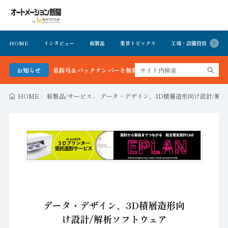
HOME
インタビュー
新製品
業界トピックス
工場・設備投資
イ
ョン新聞 最新号＆バックナンバーを無料で公開中 詳細はこちら
お知らせ
HOME
新製品/サービス
データ・デザイン、3D積層造形向け設計/解析ソ
データ・デザイン、3D積層造形向
け設計/解析ソフトウェア