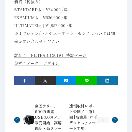
価格（税抜き）
STANDARD版｜¥34,000-/年
PREMIUM版｜¥626,000-/年
ULTIMATE版｜¥1,957,000-/年
※オプション/マルチユーザーライセンスについては別
途お問い合わせください
詳細：「NETFABB 2019」 特設ページ
参考：データ・デザイン
東芝テリー、
速報取材レポー
600万画素
ト公開！「第1
USB3.0カメラ
回 [名古屋] ロボ
販売開始 高解
デックス / スマ
像度・高フレー
ート工場