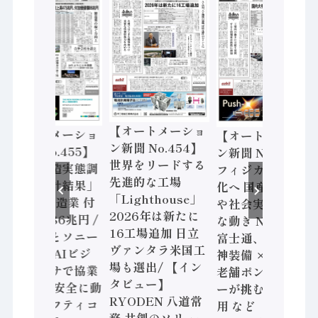
【オートメーショ
【オートメーショ
【オートメーショ
ン新聞 No.454】
ン新聞 No.455】
ン新聞 No.453】
世界をリードする
「経済構造実態調
フィジカルAI本格
先進的な工場
査二次集計結果」
化へ 国産AI開発
「Lighthouse」
2024年製造業 付
や社会実装に活発
2026年は新たに
加価値額86兆円 /
な動き Noetra、
16工場追加 日立
三菱電機とソニー
富士通、日立 / 兵
ヴァンタラ米国工
セミコン AIビジ
神装備 × HMS、
場も選出/ 【イン
ョンセンサで協業
老舗ポンプメーカ
タビュー】
/ IDEC、安全に動
ーが挑むデータ活
RYODEN 八道常
かすセーフティコ
用 など（2026年7