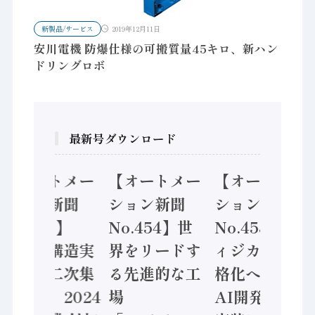
新製品/サービス
2019年12月11日
安川電機 防爆仕様の可搬質量45キロ、新ハン
ドリングロボ
最新号ダウンロード
【オートメー
【オートメー
【オートメー
ション新聞
ション新聞
ション新聞
No.455】
No.454】世
No.453】フ
「経済構造実
界をリードす
ィジカルAI本
態調査二次集
る先進的な工
格化へ 国産
計結果」2024
場
AI開発や社会