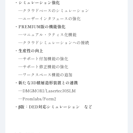
・シミュレーション強化
―クラウドベースのシミュレーション
―ユーザーインタフェースの強化
・PREMIUM版の機能強化
―マニュアル・ラティス化機能
―クラウドシミュレーションへの接続
・生産性の向上
―サポート付加機能の強化
―サポート修正機能の強化
―ワークスペース機能の追加
・新たな3D積層造形装置との連携
―DMGMORI/Lasertec30SLM
―Fromlabs/Form2
・β版：DED対応シミュレーション など