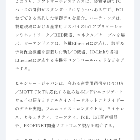
このうち、ソフトサーボシステムズは、装置制御でPC
ベースの制御がスタンダードになりつつある中で、PC1
台でできる集約した制御デモを紹介。ハーティングは、
製造現場における産業用ラズパイのIoTアプリケーショ
ンやネットワーク／RIID機器、コネクタ／ケーブルを展
示。ピーアンドエフは、各種Ethernetに対応し、診断＆
予防保全機能を搭載した新I／O機器、IO-Linkや各種
Ethernetに対応する多機能コントロールヘッドなどをデ
モする。
ヒルシャー・ジャパンは、今ある産業用通信をOPC UA
／MQTTでIoT対応化する組み込みI／Fやエッジゲート
ウェイの紹介とリアルタイムイーサネットアナライザー
のデモを実施。フエニックス・コンタクトは、ワイヤレ
ス、セキュリティ、セーフティ、PoE、IoT関連機器
や、PROFINET関連ソフトウエア製品を紹介する。