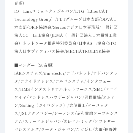
音順）
IO－Linkコミュニティジャパン/ETG（EtherCAT
Technology Group）/FDTグループ日本支部/ODVA日
本支部/ORiN協議会/Sercosアジア日本事務所/一般社団
法人CC－Link協会/JEMA（一般社団法人日本電機工業
会）ネットワーク推進特別委員会/日本AS－i協会/NPO
法人日本プロフィバス協会/MECHATROLINK協会
■ベンダー（50音順）
IARシステムズ/ifm efector/アドバネット/アドバンテッ
ク/アライドテレシス/アルゴシステム/インタフェー
ス/HMSインダストリアルネットワークス/SMC/エニイ
ワイヤ/エンドレスハウザージャパン/岡野電線/オムロ
ン/Softing（ガイロジック）/倉茂電工/ケーメック
ス/JSLテクノロジー/シーメンス/昭和電線ケーブルシス
テム/スリーエムジャパン/図研エルミック/ソフトサー
ボシステムズ/ターク・ジャパン/たけびし/大電/長野沖