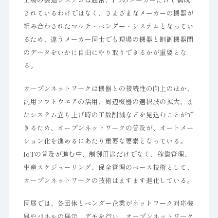
されているわけではなく、さまざまなメーカーの機器が
組み合わされたマルチ・ベンダー・システムとなってい
るため、違うメーカー同士でも現場の機器と制御機器間
のデータをいかに自由にやり取りできるかが重要とな
る。
オープンネットワークは機器との接続性の向上のほか、
汎用ソフトウエアの活用、周辺機器の選択肢の拡大、ま
たシステム立ち上げ時の工数削減などを見込むことがで
きるため、オープンネットワークの普及が、オートメー
ション化を進めるにあたり重要な要素となっている。
IoTの普及が進む中、制御用途だけでなく、稼働管理、
生産スケジューリング、保全管理のベース技術として、
オープンネットワークの技術はますます進化している。
同展では、各団体とベンダー企業がネットワーク対応機
器やパネルの展示、デモを行い、オープンネットワーク