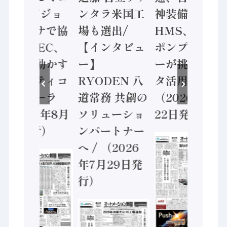
ン AIビジョ
ンタラ米国工
神装備 ×
ンセンサで協
場も選出/
HMS、老舗
業 / IDEC、
【インタビュ
ポンプメーカ
安全に動かす
ー】
ーが挑むデー
セーフティコ
RYODEN 八
タ活用 など
ントローラ
道常務 共創の
（2026年7月
（2026年8月
ソリューショ
22日発行）
5日発行）
ンパートナー
へ / （2026
年7月29日発
行）