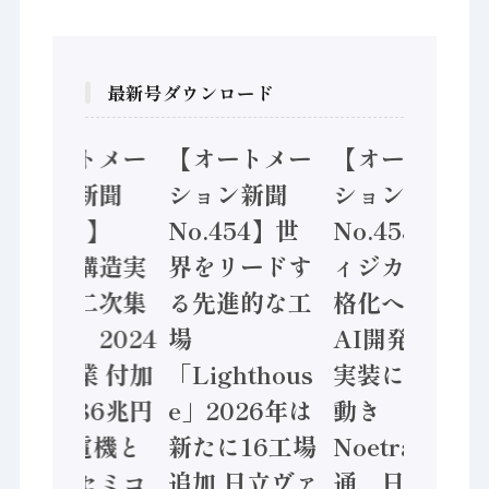
最新号ダウンロード
【オートメー
【オートメー
【オートメー
ション新聞
ション新聞
ション新聞
No.455】
No.454】世
No.453】フ
「経済構造実
界をリードす
ィジカルAI本
態調査二次集
る先進的な工
格化へ 国産
計結果」2024
場
AI開発や社会
年製造業 付加
「Lighthous
実装に活発な
価値額86兆円
e」2026年は
動き
/ 三菱電機と
新たに16工場
Noetra、富士
ソニーセミコ
追加 日立ヴァ
通、日立 / 兵