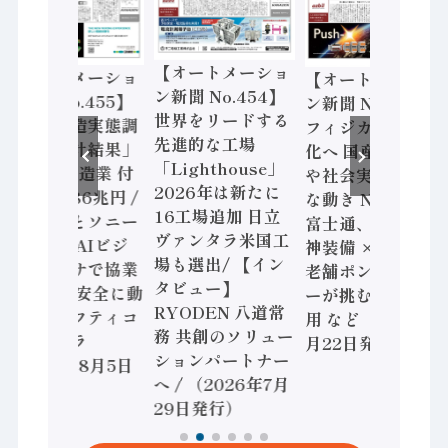
【オートメーショ
【オートメーショ
【オートメーショ
ン新聞 No.454】
ン新聞 No.455】
ン新聞 No.453】
世界をリードする
「経済構造実態調
フィジカルAI本格
先進的な工場
査二次集計結果」
化へ 国産AI開発
「Lighthouse」
2024年製造業 付
や社会実装に活発
2026年は新たに
加価値額86兆円 /
な動き Noetra、
16工場追加 日立
三菱電機とソニー
富士通、日立 / 兵
ヴァンタラ米国工
セミコン AIビジ
神装備 × HMS、
場も選出/ 【イン
ョンセンサで協業
老舗ポンプメーカ
タビュー】
/ IDEC、安全に動
ーが挑むデータ活
RYODEN 八道常
かすセーフティコ
用 など（2026年7
務 共創のソリュー
ントローラ
月22日発行）
ションパートナー
（2026年8月5日
へ / （2026年7月
発行）
29日発行）