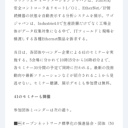
ロックウェル オートメーション ジャパンは、1GB対応
安全コントローラ＆リモートI／Oと、EtherNet／IP接
続機器の状態を自動表示する分析システムを展示。ワゴ
ジャパンは、Industrie4.0で生産設備だけでなく工場全
体がデータ収集対象になる中で、ITフィールドと現場を
橋渡しする各種Ethernet製品を訴求する。
当日は、各団体やベンダー企業による41のセミナーを実
施する。5会場に分かれて10時15分から16時45分まで、
各セミナー30分間の予定で同時に行われる。最新の技術
動向や最新ソリューションなどが紹介されることから見
逃せない。セミナー聴講、展示デモとも参加費は無料。
41のセミナーも開催
参加団体とベンダーは次の通り。
■オープンネットワーク標準化の推進協会・団体（50