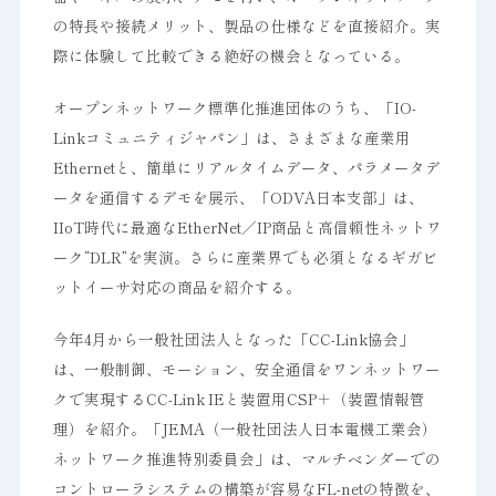
の特長や接続メリット、製品の仕様などを直接紹介。実
際に体験して比較できる絶好の機会となっている。
オープンネットワーク標準化推進団体のうち、「IO-
Linkコミュニティジャパン」は、さまざまな産業用
Ethernetと、簡単にリアルタイムデータ、パラメータデ
ータを通信するデモを展示、「ODVA日本支部」は、
IIoT時代に最適なEtherNet／IP商品と高信頼性ネットワ
ーク“DLR”を実演。さらに産業界でも必須となるギガビ
ットイーサ対応の商品を紹介する。
今年4月から一般社団法人となった「CC-Link協会」
は、一般制御、モーション、安全通信をワンネットワー
クで実現するCC-Link IEと装置用CSP＋（装置情報管
理）を紹介。「JEMA（一般社団法人日本電機工業会）
ネットワーク推進特別委員会」は、マルチベンダーでの
コントローラシステムの構築が容易なFL-netの特徴を、