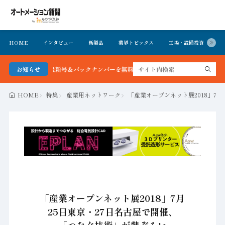
HOME
インタビュー
新製品
業界トピックス
工場・設備投資
イ
ン新聞 最新号＆バックナンバーを無料で公開中 詳細はこちら
お知らせ
HOME
特集
産業用ネットワーク
「産業オープンネット展2018」7
「産業オープンネット展2018」7月
25日東京・27日名古屋で開催、