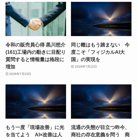
令和の販売員心得 黒川想介
同じ轍はもう踏まない 今
(161)工場内の動きに目配り
度こそ「フィジカルAI大
質問すると情報量は格段に
国」の実現を
増加
2026年7月22日
2026年7月23日
もう一度「現場改善」に光
流通の失態が目立つ昨今、
を当てよう AI×改善は人
商社の存在意義を問う 商