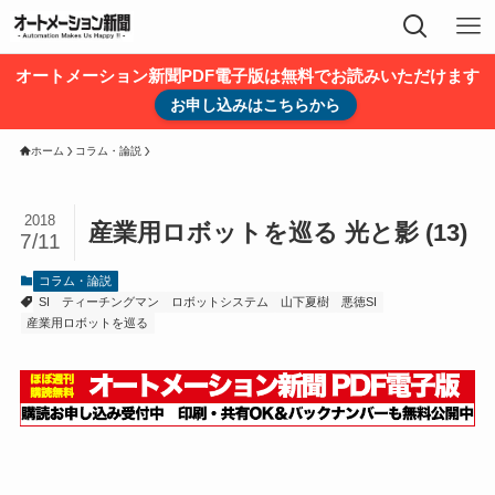
オートメーション新聞PDF電子版は無料でお読みいただけます
お申し込みはこちらから
ホーム
コラム・論説
2018
産業用ロボットを巡る 光と影 (13)
7/11
コラム・論説
SI
ティーチングマン
ロボットシステム
山下夏樹
悪徳SI
産業用ロボットを巡る