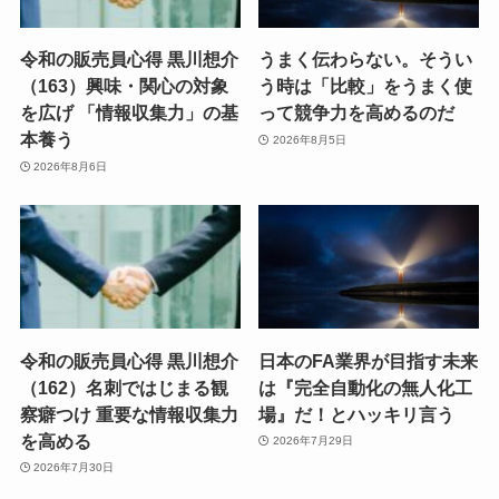
令和の販売員心得 黒川想介
うまく伝わらない。そうい
（163）興味・関心の対象
う時は「比較」をうまく使
を広げ 「情報収集力」の基
って競争力を高めるのだ
本養う
2026年8月5日
2026年8月6日
令和の販売員心得 黒川想介
日本のFA業界が目指す未来
（162）名刺ではじまる観
は『完全自動化の無人化工
察癖つけ 重要な情報収集力
場』だ！とハッキリ言う
を高める
2026年7月29日
2026年7月30日