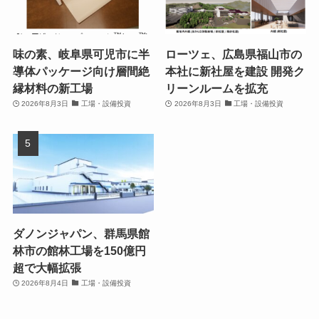
味の素、岐阜県可児市に半
ローツェ、広島県福山市の
導体パッケージ向け層間絶
本社に新社屋を建設 開発ク
縁材料の新工場
リーンルームを拡充
2026年8月3日
工場・設備投資
2026年8月3日
工場・設備投資
ダノンジャパン、群馬県館
林市の館林工場を150億円
超で大幅拡張
2026年8月4日
工場・設備投資