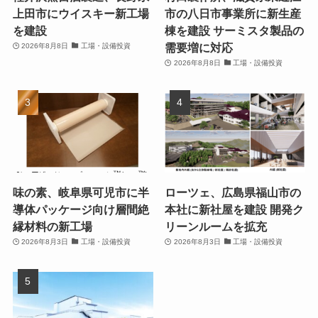
上田市にウイスキー新工場
市の八日市事業所に新生産
を建設
棟を建設 サーミスタ製品の
需要増に対応
2026年8月8日
工場・設備投資
2026年8月8日
工場・設備投資
味の素、岐阜県可児市に半
ローツェ、広島県福山市の
導体パッケージ向け層間絶
本社に新社屋を建設 開発ク
縁材料の新工場
リーンルームを拡充
2026年8月3日
工場・設備投資
2026年8月3日
工場・設備投資