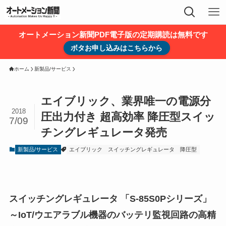
オートメーション新聞PDF電子版の定期購読は無料です
ボタお申し込みはこちらから
ホーム
新製品/サービス
エイブリック、業界唯一の電源分
2018
圧出力付き 超高効率 降圧型スイッ
7/09
チングレギュレータ発売
新製品/サービス
エイブリック
スイッチングレギュレータ
降圧型
スイッチングレギュレータ 「S-85S0Pシリーズ」
～IoT/ウエアラブル機器のバッテリ監視回路の高精