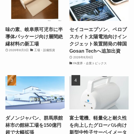
味の素、岐阜県可児市に半
セイコーエプソン、ペロブ
導体パッケージ向け層間絶
スカイト太陽電池向けイン
縁材料の新工場
クジェット装置開発の韓国
Gosan Techへ追加出資
2026年8月3日
工場・設備投資
2026年8月6日
FA業界・企業トピックス
ダノンジャパン、群馬県館
富士電機、軽量化と耐久性
林市の館林工場を150億円
を向上したグローバル向け
超で大幅拡張
新型中性子サーベイメータ