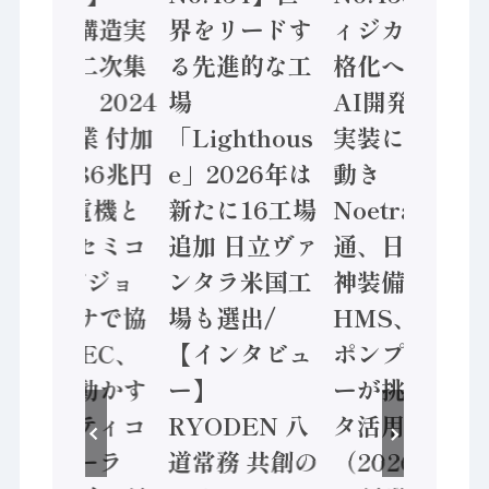
「経済構造実
界をリードす
ィジカルAI本
態調査二次集
る先進的な工
格化へ 国産
計結果」2024
場
AI開発や社会
年製造業 付加
「Lighthous
実装に活発な
価値額86兆円
e」2026年は
動き
/ 三菱電機と
新たに16工場
Noetra、富士
ソニーセミコ
追加 日立ヴァ
通、日立 / 兵
ン AIビジョ
ンタラ米国工
神装備 ×
ンセンサで協
場も選出/
HMS、老舗
業 / IDEC、
【インタビュ
ポンプメーカ
安全に動かす
ー】
ーが挑むデー
セーフティコ
RYODEN 八
タ活用 など
ントローラ
道常務 共創の
（2026年7月