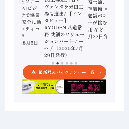
三菱電機とソニー
富士通、日立 / 兵
ヴァンタラ米国工
セミコン AIビジ
神装備 × HMS、
場も選出/ 【イン
ョンセンサで協業
老舗ポンプメーカ
タビュー】
/ IDEC、安全に動
ーが挑むデータ活
RYODEN 八道常
かすセーフティコ
用 など（2026年7
務 共創のソリュー
ントローラ
月22日発行）
ションパートナー
（2026年8月5日
へ / （2026年7月
発行）
29日発行）
最新号＆バックナンバー一覧