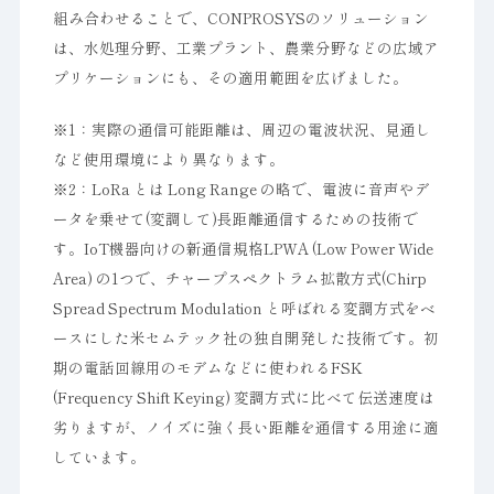
組み合わせることで、CONPROSYSのソリューション
は、水処理分野、工業プラント、農業分野などの広域ア
プリケーションにも、その適用範囲を広げました。
※1：実際の通信可能距離は、周辺の電波状況、見通し
など使用環境により異なります。
※2：LoRa とは Long Range の略で、電波に音声やデ
ータを乗せて(変調して)長距離通信するための技術で
す。IoT機器向けの新通信規格LPWA (Low Power Wide
Area) の1つで、チャープスペクトラム拡散方式(Chirp
Spread Spectrum Modulation と呼ばれる変調方式をベ
ースにした米セムテック社の独自開発した技術です。初
期の電話回線用のモデムなどに使われるFSK
(Frequency Shift Keying) 変調方式に比べて伝送速度は
劣りますが、ノイズに強く長い距離を通信する用途に適
しています。