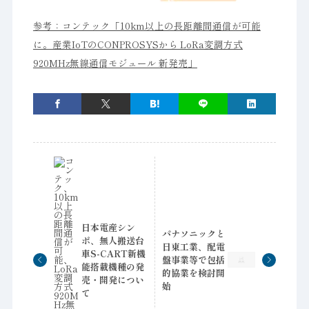
参考：コンテック「10km以上の長距離間通信が可能
に。産業IoTのCONPROSYSから LoRa変調方式
920MHz無線通信モジュール 新発売」
日本電産シン
パナソニックと
ポ、無人搬送台
日東工業、配電
車S-CART新機
盤事業等で包括
能搭載機種の発
的協業を検討開
売・開発につい
始
て