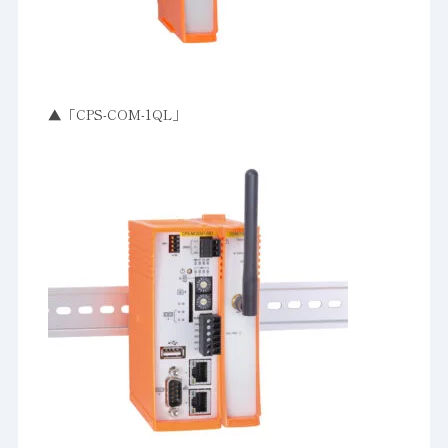
▲「CPS-COM-1QL」