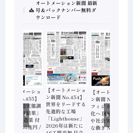
オートメーション新聞 最新
号＆バックナンバー無料ダ
ウンロード
【オートメーショ
【オートメーショ
【オートメーショ
ン新聞 No.454】
ン新聞 No.455】
ン新聞 No.453】
世界をリードする
「経済構造実態調
フィジカルAI本格
先進的な工場
査二次集計結果」
化へ 国産AI開発
「Lighthouse」
2024年製造業 付
や社会実装に活発
2026年は新たに
加価値額86兆円 /
な動き Noetra、
16工場追加 日立