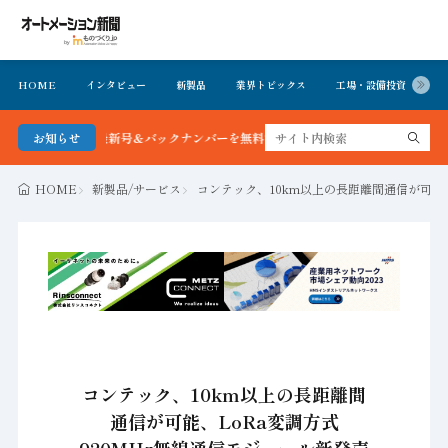
HOME
インタビュー
新製品
業界トピックス
工場・設備投資
イ
新聞 最新号＆バックナンバーを無料で公開中 詳細はこちら
お知らせ
HOME
新製品/サービス
コンテック、10km以上の長距離間通信が可能、
コンテック、10km以上の長距離間
通信が可能、LoRa変調方式