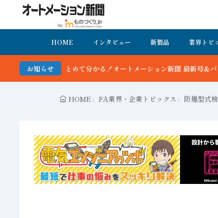
HOME
インタビュー
新製品
業界トピ
ートメーション新聞 最新号＆バックナンバーを無料で公開中 詳細はこ
お知らせ
HOME
FA業界・企業トピックス
防爆型式検