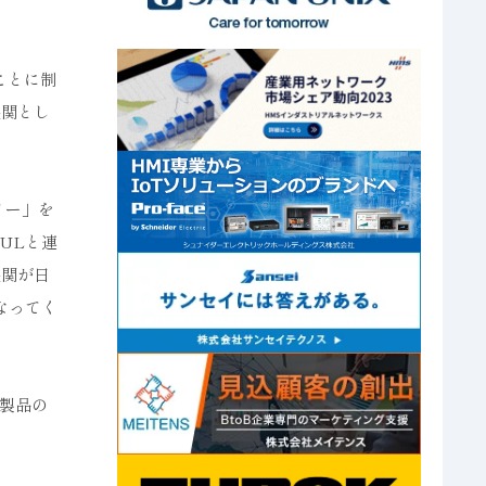
ことに制
機関とし
リー」を
ULと連
機関が日
なってく
製品の