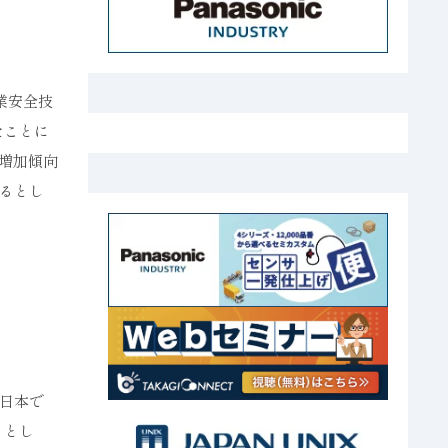
業安全技
たことに
増加傾向
るとし
日本で
るとし