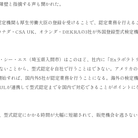
障壁と指摘する声も聞かれた。
の認定機関も厚生労働大臣の登録を受けることで、認定業務を行える
ナダ・CSA UK、オランダ・DEKRAの3社が外国登録型式検定
・シー・エス（埼玉県入間市）はこのほど、社内に「Exラボラト
ないことから、型式認定を自社で行うことはできない。アメリカの
開始すれば、国内外5社が認定業務を行うことになる。海外の検定
ULが連携して型式認定までを国内で対応できることがポイントに
、型式認定にかかる時間が大幅に短縮されて、販売機会を逃さない