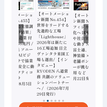
【オートメーショ
【オートメーショ
【オートメーショ
ン新聞 No.454】
ン新聞 No.455】
ン新聞 No.453】
世界をリードする
「経済構造実態調
フィジカルAI本格
先進的な工場
査二次集計結果」
化へ 国産AI開発
「Lighthouse」
2024年製造業 付
や社会実装に活発
2026年は新たに
加価値額86兆円 /
な動き Noetra、
16工場追加 日立
三菱電機とソニー
富士通、日立 / 兵
ヴァンタラ米国工
セミコン AIビジ
神装備 × HMS、
場も選出/ 【イン
ョンセンサで協業
老舗ポンプメーカ
タビュー】
/ IDEC、安全に動
ーが挑むデータ活
RYODEN 八道常
かすセーフティコ
用 など（2026年7
務 共創のソリュー
ントローラ
月22日発行）
ションパートナー
（2026年8月5日
へ / （2026年7月
発行）
29日発行）