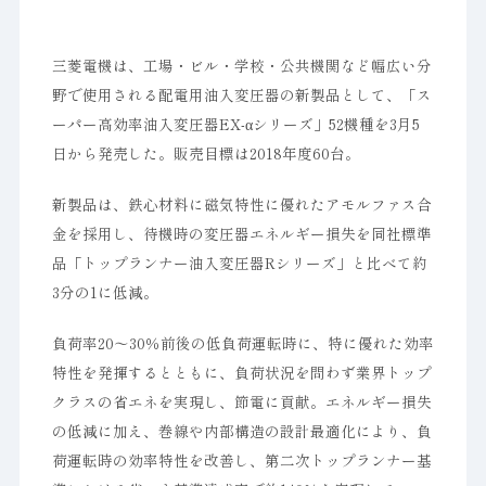
三菱電機は、工場・ビル・学校・公共機関など幅広い分
野で使用される配電用油入変圧器の新製品として、「ス
ーパー高効率油入変圧器EX-αシリーズ」52機種を3月5
日から発売した。販売目標は2018年度60台。
新製品は、鉄心材料に磁気特性に優れたアモルファス合
金を採用し、待機時の変圧器エネルギー損失を同社標準
品「トップランナー油入変圧器Rシリーズ」と比べて約
3分の1に低減。
負荷率20～30％前後の低負荷運転時に、特に優れた効率
特性を発揮するとともに、負荷状況を問わず業界トップ
クラスの省エネを実現し、節電に貢献。エネルギー損失
の低減に加え、巻線や内部構造の設計最適化により、負
荷運転時の効率特性を改善し、第二次トップランナー基