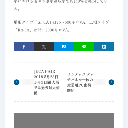
準における省エネ基準達成率で約140％を実現してい
る。
単相タイプ「SF-1A」は75～500キロVA、三相タイプ
「RA-3A」は75～2000キロVA。
JECA FAIR
コンテック タッ
2018 5月23日
チパネル一体の
から3日間 大阪
産業用PC出荷
では過去最大規
開始
模