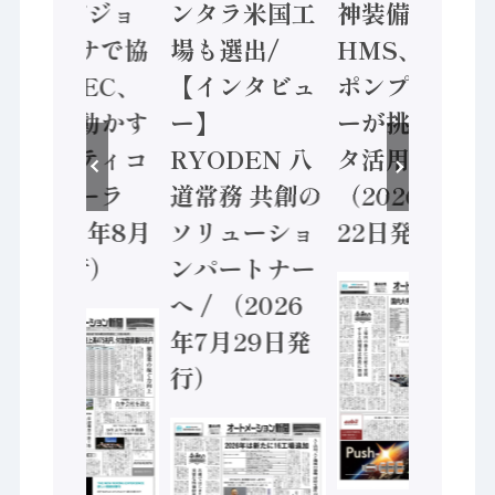
ン AIビジョ
ンタラ米国工
神装備 ×
ンセンサで協
場も選出/
HMS、老舗
業 / IDEC、
【インタビュ
ポンプメーカ
安全に動かす
ー】
ーが挑むデー
セーフティコ
RYODEN 八
タ活用 など
ントローラ
道常務 共創の
（2026年7月
（2026年8月
ソリューショ
22日発行）
5日発行）
ンパートナー
へ / （2026
年7月29日発
行）