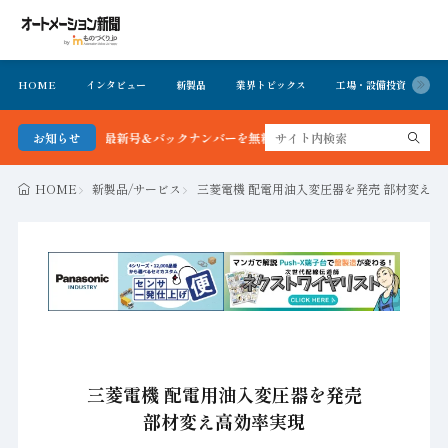
HOME
インタビュー
新製品
業界トピックス
工場・設備投資
イ
ション新聞 最新号＆バックナンバーを無料で公開中 詳細はこちら
お知らせ
HOME
新製品/サービス
三菱電機 配電用油入変圧器を発売 部材変え高
三菱電機 配電用油入変圧器を発売
部材変え高効率実現