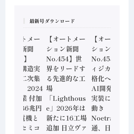
最新号ダウンロード
【オートメー
【オートメー
【オートメー
ション新聞
ション新聞
ション新聞
No.455】
No.454】世
No.453】フ
「経済構造実
界をリードす
ィジカルAI本
態調査二次集
る先進的な工
格化へ 国産
計結果」2024
場
AI開発や社会
年製造業 付加
「Lighthous
実装に活発な
価値額86兆円
e」2026年は
動き
/ 三菱電機と
新たに16工場
Noetra、富士
ソニーセミコ
追加 日立ヴァ
通、日立 / 兵