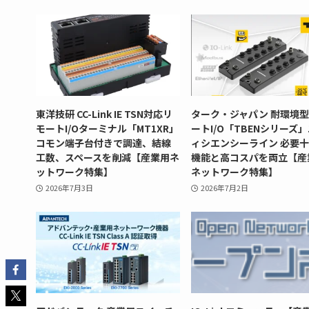
東洋技研 CC-Link IE TSN対応リ
ターク・ジャパン 耐環境
モートI/Oターミナル「MT1XR」
ートI/O「TBENシリーズ
コモン端子台付きで調達、結線
ィシエンシーライン 必要
工数、スペースを削減【産業用ネ
機能と高コスパを両立【産
ットワーク特集】
ネットワーク特集】
2026年7月3日
2026年7月2日