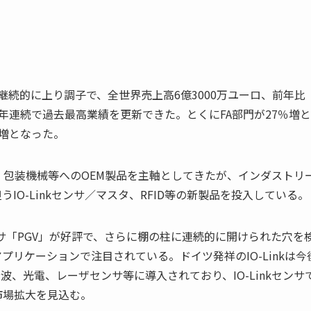
り継続的に上り調子で、全世界売上高6億3000万ユーロ、前年比
4年連続で過去最高業績を更新できた。とくにFA部門が27％増
増となった。
・包装機械等へのOEM製品を主軸としてきたが、インダストリ
うIO-Linkセンサ／マスタ、RFID等の新製品を投入している。
サ「PGV」が好評で、さらに棚の柱に連続的に開けられた穴を
プリケーションで注目されている。ドイツ発祥のIO-Linkは今
、光電、レーザセンサ等に導入されており、IO-Linkセンサ
市場拡大を見込む。