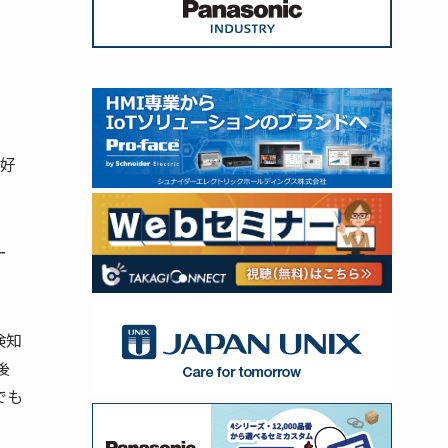
と好
ー
検知
後
でも