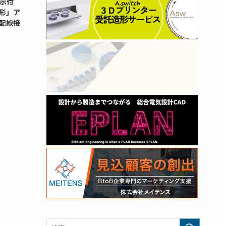
示付
G形」ア
配線接