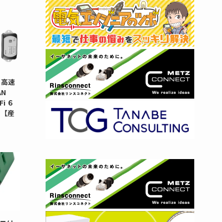
 高速
N
i ６
タ【産