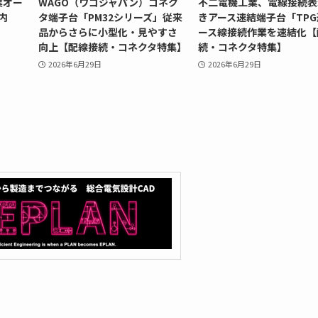
業オー
WAGO（ワゴジャパン）コネク
不二電機工業、電線接続表
内
タ端子台「PM32シリーズ」従来
きアース速結端子台「TP
品からさらに小型化・見やすさ
ース線接続作業を速結化【
向上【配線接続・コネクタ特集】
続・コネクタ特集】
2026年6月29日
2026年6月29日