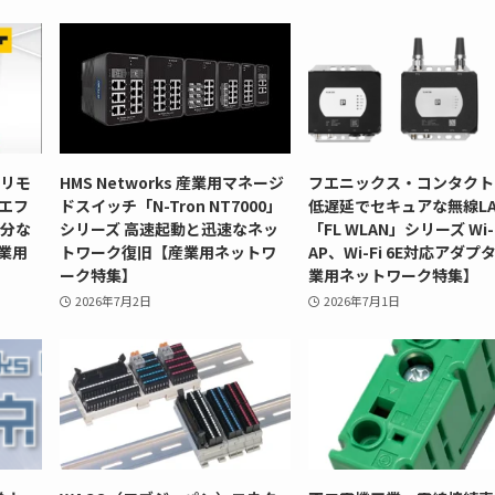
型リモ
HMS Networks 産業用マネージ
フエニックス・コンタクト
」エフ
ドスイッチ「N-Tron NT7000」
低遅延でセキュアな無線LA
十分な
シリーズ 高速起動と迅速なネッ
「FL WLAN」シリーズ Wi-F
業用
トワーク復旧【産業用ネットワ
AP、Wi-Fi 6E対応アダプ
ーク特集】
業用ネットワーク特集】
2026年7月2日
2026年7月1日