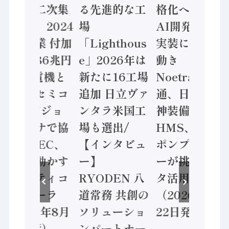
態調査二次集
る先進的な工
格化へ 国産
計結果」2024
場
AI開発や社会
年製造業 付加
「Lighthous
実装に活発な
価値額86兆円
e」2026年は
動き
/ 三菱電機と
新たに16工場
Noetra、富士
ソニーセミコ
追加 日立ヴァ
通、日立 / 兵
ン AIビジョ
ンタラ米国工
神装備 ×
ンセンサで協
場も選出/
HMS、老舗
業 / IDEC、
【インタビュ
ポンプメーカ
安全に動かす
ー】
ーが挑むデー
セーフティコ
RYODEN 八
タ活用 など
ントローラ
道常務 共創の
（2026年7月
（2026年8月
ソリューショ
22日発行）
5日発行）
ンパートナー