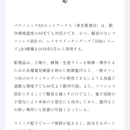
応
パナソニックESネットワークス（東京都港区）は、動
作環境温度が60℃でも対応ができ、かつ、騒音のないフ
ァンレス設計の、レイヤスイッチングハブ「EMiシリー
ズ｣全3機種を2018年1月から発売する。
新製品は、工場や、機械・生産ラインを制御・操作する
ための各種電気機器を納めた制御盤内など、一般オフィ
ス向けのスイッチングハブが使用できないような高温で
過酷な環境下でも60℃まで動作可能。また、ファンレス
設計にすることで騒音を減らすだけでなく、電子回路の
小型化により本体の小型化にも成功しており、盤内など
の狭い場所にも設置が可能となっている。
スイッチ配下でループ接続が起きると、該当するポート