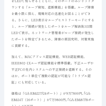
をLEDで知らせるとともに、そのポートのみシャットダ
ウンする「ループ検知、遮断機能」を搭載。ループ障害
を最小限に抑え、現場対応の迅速化を図ることができ
る。さらに、LED表示をループヒストリーモードにする
と、ループ接続が発生したポートをループ解消後3日間
LEDで表示。ネットワーク管理者がループ接続が発生し
たポートを特定できるため、障害の原因究明、対策実施
に貢献する。
加えて、MACアドレス認証機能、WEB認証機能､
IEEE802･1Xユーザ認証機能を標準搭載。不正ユーザや
不正PCの社内システムへの不正接続を遮断する。その
ほか、ポート単位で複数の認証が可能な「トリプル認
証」にも対応している。
価格は「GA-EMi22T(24ポート）」が9万7800円､｢GA-
EMi14T（16ポート）」が7万9800円､｢GA-EMi8T(8ポー