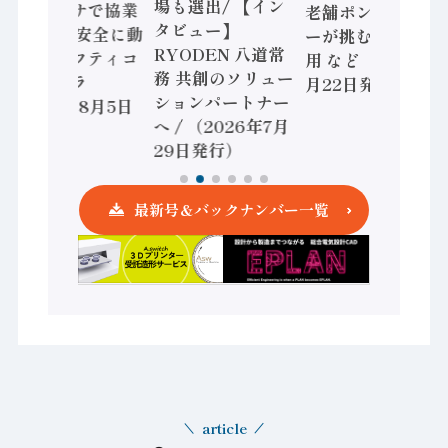
場も選出/ 【イン
ョンセンサで協業
老舗ポンプメーカ
タビュー】
/ IDEC、安全に動
ーが挑むデータ活
RYODEN 八道常
かすセーフティコ
用 など（2026年7
務 共創のソリュー
ントローラ
月22日発行）
ションパートナー
（2026年8月5日
へ / （2026年7月
発行）
29日発行）
最新号＆バックナンバー一覧
article