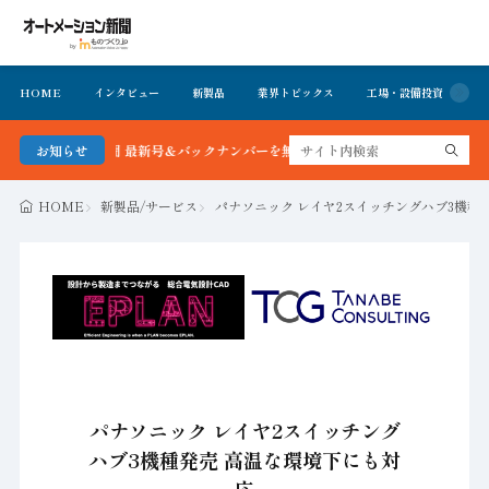
HOME
インタビュー
新製品
業界トピックス
工場・設備投資
イ
ーション新聞 最新号＆バックナンバーを無料で公開中 詳細はこちら
お知らせ
HOME
新製品/サービス
パナソニック レイヤ2スイッチングハブ3機種
パナソニック レイヤ2スイッチング
ハブ3機種発売 高温な環境下にも対