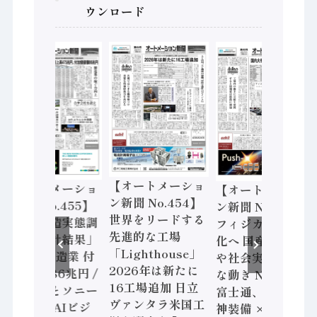
ウンロード
【オートメーショ
【オートメーショ
【オートメーショ
ン新聞 No.454】
ン新聞 No.455】
ン新聞 No.453】
世界をリードする
「経済構造実態調
フィジカルAI本格
先進的な工場
査二次集計結果」
化へ 国産AI開発
「Lighthouse」
2024年製造業 付
や社会実装に活発
2026年は新たに
加価値額86兆円 /
な動き Noetra、
16工場追加 日立
三菱電機とソニー
富士通、日立 / 兵
ヴァンタラ米国工
セミコン AIビジ
神装備 × HMS、