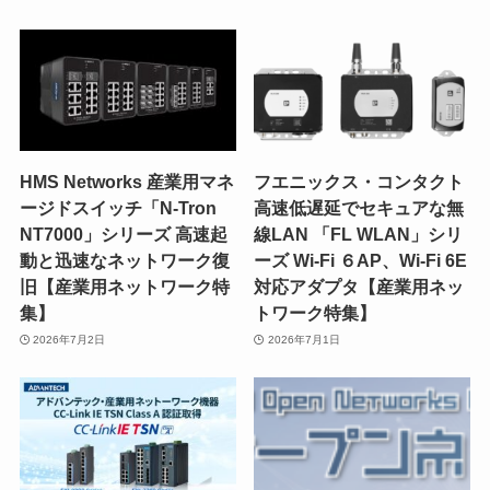
HMS Networks 産業用マネ
フエニックス・コンタクト
ージドスイッチ「N-Tron
高速低遅延でセキュアな無
NT7000」シリーズ 高速起
線LAN 「FL WLAN」シリ
動と迅速なネットワーク復
ーズ Wi-Fi ６AP、Wi-Fi 6E
旧【産業用ネットワーク特
対応アダプタ【産業用ネッ
集】
トワーク特集】
2026年7月2日
2026年7月1日