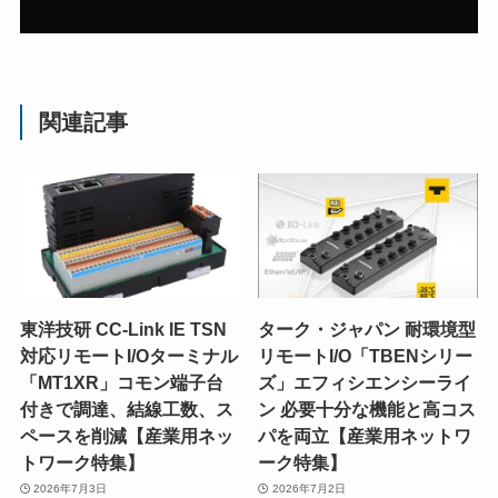
関連記事
東洋技研 CC-Link IE TSN
ターク・ジャパン 耐環境型
対応リモートI/Oターミナル
リモートI/O「TBENシリー
「MT1XR」コモン端子台
ズ」エフィシエンシーライ
付きで調達、結線工数、ス
ン 必要十分な機能と高コス
ペースを削減【産業用ネッ
パを両立【産業用ネットワ
トワーク特集】
ーク特集】
2026年7月3日
2026年7月2日