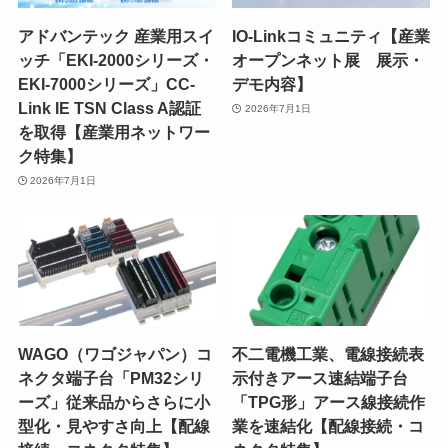
アドバンテック 産業用スイ
IO-Linkコミュニティ【産業
ッチ「EKI-2000シリーズ・
オープンネット展 展示・
EKI-7000シリーズ」CC-
デモ内容】
Link IE TSN Class A認証
2026年7月1日
を取得【産業用ネットワー
ク特集】
2026年7月1日
WAGO（ワゴジャパン）コ
不二電機工業、電線接続表
ネクタ端子台「PM32シリ
示付きアース速結端子台
ーズ」従来品からさらに小
「TPG形」アース線接続作
型化・見やすさ向上【配線
業を速結化【配線接続・コ