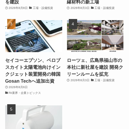
を建設
縁材料の新工場
2026年8月8日
工場・設備投資
2026年8月3日
工場・設備投資
セイコーエプソン、ペロブ
ローツェ、広島県福山市の
スカイト太陽電池向けイン
本社に新社屋を建設 開発ク
クジェット装置開発の韓国
リーンルームを拡充
Gosan Techへ追加出資
2026年8月3日
工場・設備投資
2026年8月6日
FA業界・企業トピックス