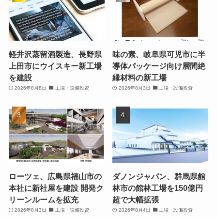
軽井沢蒸留酒製造、長野県
味の素、岐阜県可児市に半
上田市にウイスキー新工場
導体パッケージ向け層間絶
を建設
縁材料の新工場
2026年8月8日
工場・設備投資
2026年8月3日
工場・設備投資
ローツェ、広島県福山市の
ダノンジャパン、群馬県館
本社に新社屋を建設 開発ク
林市の館林工場を150億円
リーンルームを拡充
超で大幅拡張
2026年8月3日
工場・設備投資
2026年8月4日
工場・設備投資