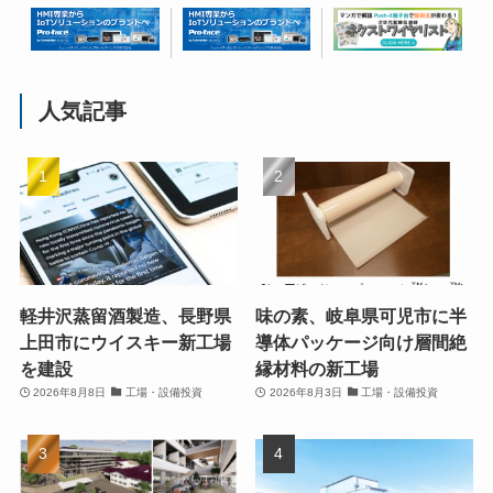
人気記事
軽井沢蒸留酒製造、長野県
味の素、岐阜県可児市に半
上田市にウイスキー新工場
導体パッケージ向け層間絶
を建設
縁材料の新工場
2026年8月8日
工場・設備投資
2026年8月3日
工場・設備投資