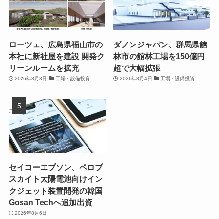
ローツェ、広島県福山市の
ダノンジャパン、群馬県館
本社に新社屋を建設 開発ク
林市の館林工場を150億円
リーンルームを拡充
超で大幅拡張
2026年8月3日
工場・設備投資
2026年8月4日
工場・設備投資
セイコーエプソン、ペロブ
スカイト太陽電池向けイン
クジェット装置開発の韓国
Gosan Techへ追加出資
2026年8月6日