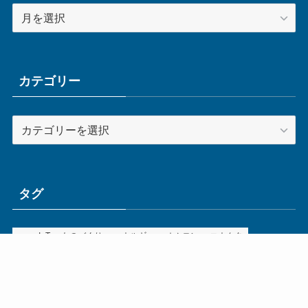
ア
ー
カ
イ
ブ
カテゴリー
カ
テ
ゴ
リ
ー
タグ
ge
IoT
ものづくり
エネルギー
オムロン
コネクタ
コンピュータ
スイッチ
セキュリティ
センサ
タイ
デザイン
デジタル
ドイツ
バリ
ライン
ロボット
三菱電機
中国
企業
制御機器
制御盤
効率化
動向
半導体
安全
展示会
採用
接続
搬送
改善
機械
液晶
温度
無線
物流