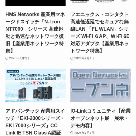
HMS Networks 産業用マネ
フエニックス・コンタクト
ージドスイッチ「N-Tron
高速低遅延でセキュアな無
NT7000」シリーズ 高速起
線LAN 「FL WLAN」シリ
動と迅速なネットワーク復
ーズ Wi-Fi ６AP、Wi-Fi 6E
旧【産業用ネットワーク特
対応アダプタ【産業用ネッ
集】
トワーク特集】
2026年7月2日
2026年7月1日
アドバンテック 産業用スイ
IO-Linkコミュニティ【産業
ッチ「EKI-2000シリーズ・
オープンネット展 展示・
EKI-7000シリーズ」CC-
デモ内容】
Link IE TSN Class A認証
2026年7月1日