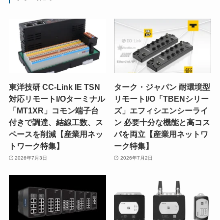
東洋技研 CC-Link IE TSN
ターク・ジャパン 耐環境型
対応リモートI/Oターミナル
リモートI/O「TBENシリー
「MT1XR」コモン端子台
ズ」エフィシエンシーライ
付きで調達、結線工数、ス
ン 必要十分な機能と高コス
ペースを削減【産業用ネッ
パを両立【産業用ネットワ
トワーク特集】
ーク特集】
2026年7月3日
2026年7月2日