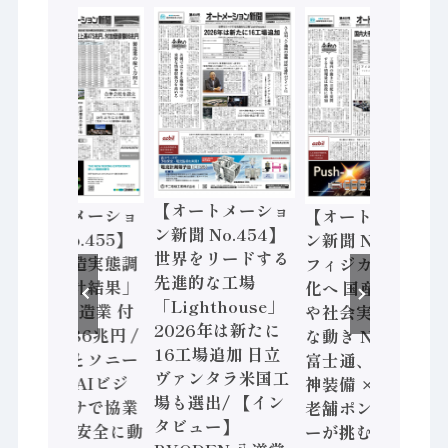
【オートメーショ
【オートメーショ
【オートメーショ
ン新聞 No.454】
ン新聞 No.455】
ン新聞 No.453】
世界をリードする
「経済構造実態調
フィジカルAI本格
先進的な工場
査二次集計結果」
化へ 国産AI開発
「Lighthouse」
2024年製造業 付
や社会実装に活発
2026年は新たに
加価値額86兆円 /
な動き Noetra、
16工場追加 日立
三菱電機とソニー
富士通、日立 / 兵
ヴァンタラ米国工
セミコン AIビジ
神装備 × HMS、
場も選出/ 【イン
ョンセンサで協業
老舗ポンプメーカ
タビュー】
/ IDEC、安全に動
ーが挑むデータ活