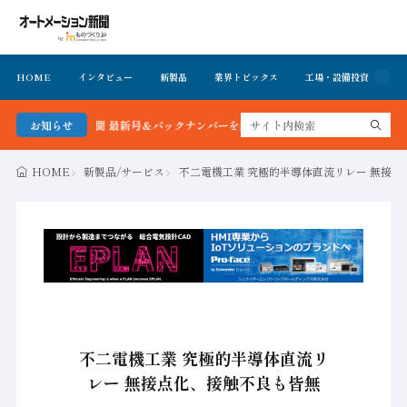
HOME
インタビュー
新製品
業界トピックス
工場・設備投資
イ
メーション新聞 最新号＆バックナンバーを無料で公開中 詳細はこちら
お知らせ
HOME
新製品/サービス
不二電機工業 究極的半導体直流リレー 無接
不二電機工業 究極的半導体直流リ
レー 無接点化、接触不良も皆無