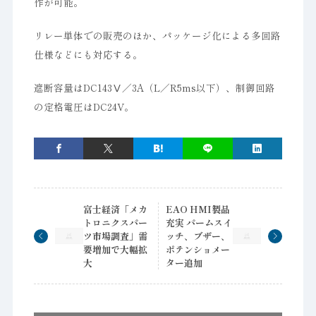
作が可能。
リレー単体での販売のほか、パッケージ化による多回路
仕様などにも対応する。
遮断容量はDC143Ⅴ／3A（L／R5ms以下）、制御回路
の定格電圧はDC24V。
富士経済「メカ
EAO HMI製品
トロニクスパー
充実 パームスイ
ツ市場調査」需
ッチ、ブザー、
要増加で大幅拡
ポテンショメー
大
ター追加