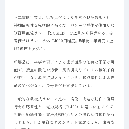
不二電機工業は、無接点化により接触不良を皆無とし、
接触信頼性を究極的に高めた、パワー半導体を使用した
制御用直流リレー「SCSR形」を12月から発売する。参
考価格はリレー単体で4000円程度。5年後に年間売り上
げ1億円を見込む。
新製品は、半導体素子による直流回路の確実な開閉が可
能で、接点の酸化や溶着・異物混入などによる接触不良
が発生しない無接点型となっている。接点摩耗による寿
命の劣化がなく、長寿命化を実現している。
一般的な機械式リレーと比べ、格段に高速な動作・復帰
時間の応答性と、電力規格（B-402）に適した耐ノイズ
性能・絶縁性能・電圧変動対応などの優れた信頼性を有
しており、PLC制御などのシステム構成により、遠隔操