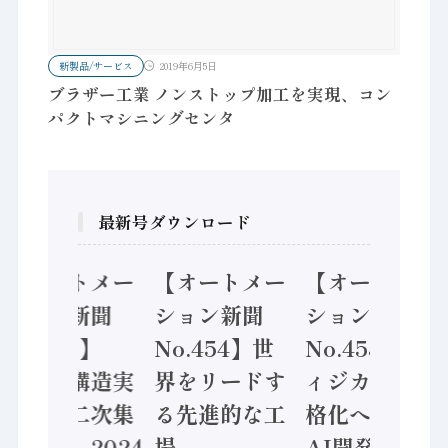
新製品/サービス
2019年6月5日
ブラザー工業 ノンストップ加工を実現、コン
パクトマシニングセンタ
最新号ダウンロード
【オートメー
【オートメー
【オートメー
ション新聞
ション新聞
ション新聞
No.455】
No.454】世
No.453】フ
「経済構造実
界をリードす
ィジカルAI本
態調査二次集
る先進的な工
格化へ 国産
計結果」2024
場
AI開発や社会