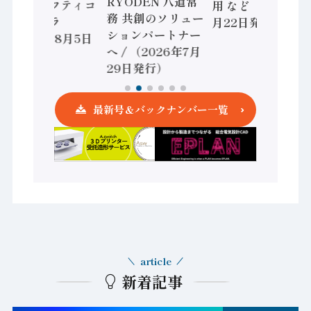
RYODEN 八道常
かすセーフティコ
用 など（2026年7
務 共創のソリュー
ントローラ
月22日発行）
ションパートナー
（2026年8月5日
へ / （2026年7月
発行）
29日発行）
最新号＆バックナンバー一覧
article
新着記事