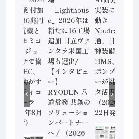
年製造業 付加
「Lighthous
実装に活発な
価値額86兆円
e」2026年は
動き
/ 三菱電機と
新たに16工場
Noetra、富士
ソニーセミコ
追加 日立ヴァ
通、日立 / 兵
ン AIビジョ
ンタラ米国工
神装備 ×
ンセンサで協
場も選出/
HMS、老舗
業 / IDEC、
【インタビュ
ポンプメーカ
安全に動かす
ー】
ーが挑むデー
セーフティコ
RYODEN 八
タ活用 など
ントローラ
道常務 共創の
（2026年7月
（2026年8月
ソリューショ
22日発行）
5日発行）
ンパートナー
へ / （2026