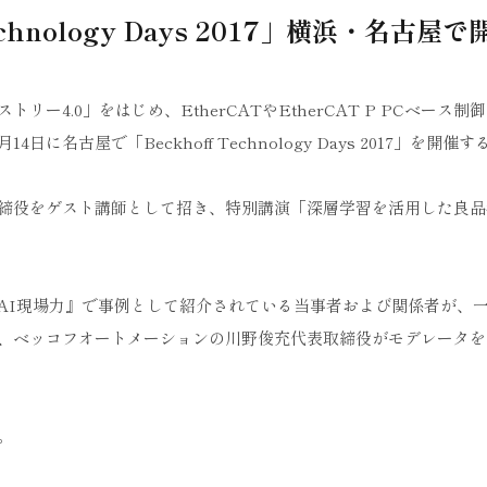
ology Days 2017」横浜・名古屋で
4.0」をはじめ、EtherCATやEtherCAT P PCベース制
名古屋で「Beckhoff Technology Days 2017」を開催す
締役をゲスト講師として招き、特別講演「深層学習を活用した良品
AI現場力』で事例として紹介されている当事者および関係者が、
、ベッコフオートメーションの川野俊充代表取締役がモデレータを
。