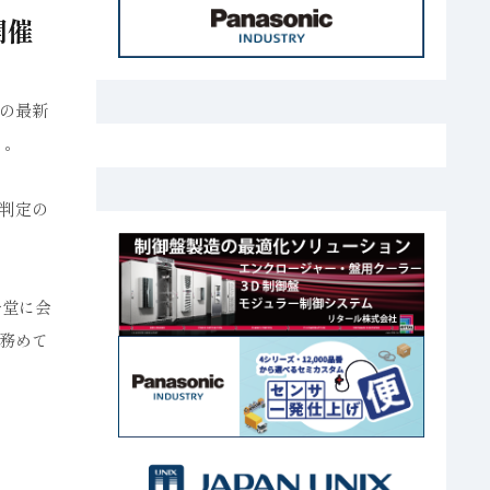
開催
御の最新
る。
判定の
一堂に会
務めて