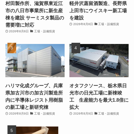
村田製作所、滋賀県東近江
軽井沢蒸留酒製造、長野県
市の八日市事業所に新生産
上田市にウイスキー新工場
棟を建設 サーミスタ製品の
を建設
需要増に対応
2026年8月8日
工場・設備投資
2026年8月8日
工場・設備投資
ハリマ化成グループ、兵庫
オタフクソース、栃木県日
県加古川市の加古川製造所
光市の日光工場に新棟竣
内に半導体レジスト用樹脂
工 生産能力を最大1.8倍に
の新工場と新研究棟
拡大
2026年8月9日
工場・設備投資
2026年8月9日
工場・設備投資