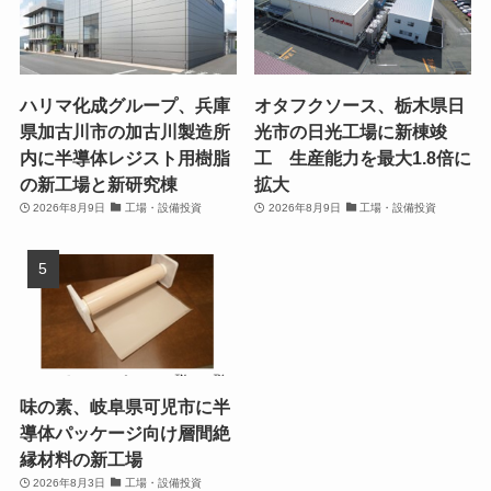
ハリマ化成グループ、兵庫
オタフクソース、栃木県日
県加古川市の加古川製造所
光市の日光工場に新棟竣
内に半導体レジスト用樹脂
工 生産能力を最大1.8倍に
の新工場と新研究棟
拡大
2026年8月9日
工場・設備投資
2026年8月9日
工場・設備投資
味の素、岐阜県可児市に半
導体パッケージ向け層間絶
縁材料の新工場
2026年8月3日
工場・設備投資