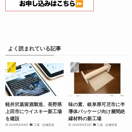
よく読まれている記事
軽井沢蒸留酒製造、長野県
味の素、岐阜県可児市に半
上田市にウイスキー新工場
導体パッケージ向け層間絶
を建設
縁材料の新工場
2026年8月8日
工場・設備投資
2026年8月3日
工場・設備投資