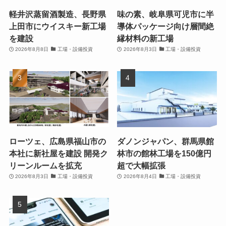
軽井沢蒸留酒製造、長野県
味の素、岐阜県可児市に半
上田市にウイスキー新工場
導体パッケージ向け層間絶
を建設
縁材料の新工場
2026年8月8日
工場・設備投資
2026年8月3日
工場・設備投資
ローツェ、広島県福山市の
ダノンジャパン、群馬県館
本社に新社屋を建設 開発ク
林市の館林工場を150億円
リーンルームを拡充
超で大幅拡張
2026年8月3日
工場・設備投資
2026年8月4日
工場・設備投資