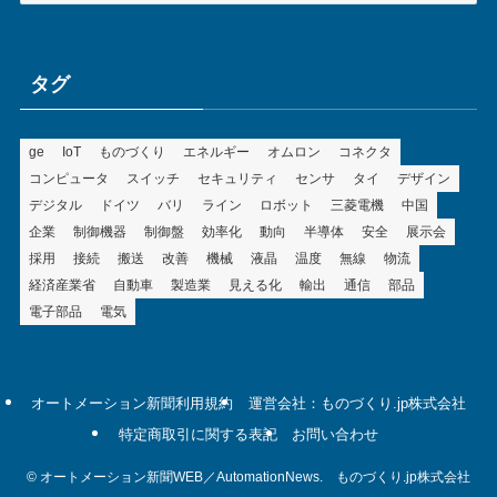
ゴ
リ
ー
タグ
ge
IoT
ものづくり
エネルギー
オムロン
コネクタ
コンピュータ
スイッチ
セキュリティ
センサ
タイ
デザイン
デジタル
ドイツ
バリ
ライン
ロボット
三菱電機
中国
企業
制御機器
制御盤
効率化
動向
半導体
安全
展示会
採用
接続
搬送
改善
機械
液晶
温度
無線
物流
経済産業省
自動車
製造業
見える化
輸出
通信
部品
電子部品
電気
オートメーション新聞利用規約
運営会社：ものづくり.jp株式会社
特定商取引に関する表記
お問い合わせ
©
オートメーション新聞WEB／AutomationNews. ものづくり.jp株式会社