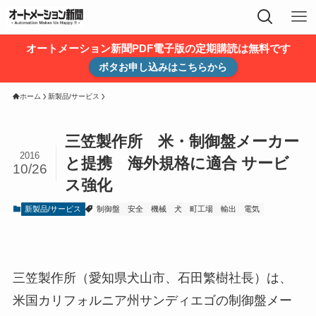
オートメーション新聞PDF電子版の定期購読は無料です
ボタお申し込みはこちらから
ホーム
新製品/サービス
三笠製作所 米・制御盤メーカー
2016
と提携 海外規格に適合 サービ
10/26
ス強化
新製品/サービス
制御盤
安全
機械
犬
町工場
輸出
電気
三笠製作所（愛知県犬山市、石田繁樹社長）は、
米国カリフォルニア州サンディエゴの制御盤メー