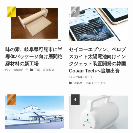
味の素、岐阜県可児市に半
セイコーエプソン、ペロブ
導体パッケージ向け層間絶
スカイト太陽電池向けイン
縁材料の新工場
クジェット装置開発の韓国
Gosan Techへ追加出資
2026年8月3日
工場・設備投資
2026年8月6日
FA業界・企業トピックス