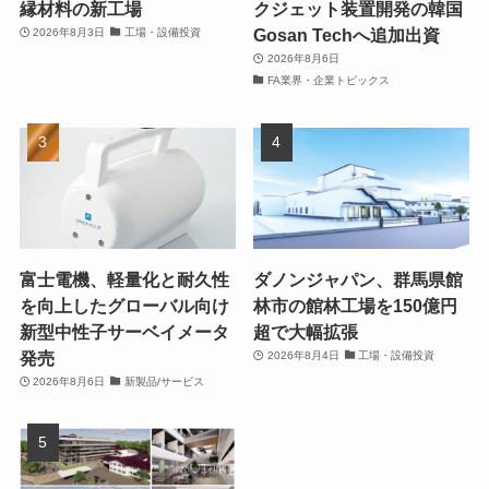
縁材料の新工場
クジェット装置開発の韓国
Gosan Techへ追加出資
2026年8月3日
工場・設備投資
2026年8月6日
FA業界・企業トピックス
富士電機、軽量化と耐久性
ダノンジャパン、群馬県館
を向上したグローバル向け
林市の館林工場を150億円
新型中性子サーベイメータ
超で大幅拡張
発売
2026年8月4日
工場・設備投資
2026年8月6日
新製品/サービス