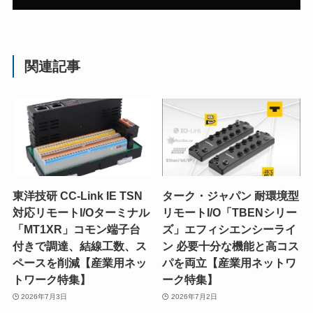
関連記事
東洋技研 CC-Link IE TSN
ターク・ジャパン 耐環境型
対応リモートI/Oターミナル
リモートI/O「TBENシリー
「MT1XR」コモン端子台
ズ」エフィシエンシーライ
付きで調達、結線工数、ス
ン 必要十分な機能と高コス
ペースを削減【産業用ネッ
パを両立【産業用ネットワ
トワーク特集】
ーク特集】
2026年7月3日
2026年7月2日