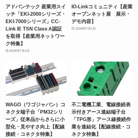
アドバンテック 産業用スイ
IO-Linkコミュニティ【産業
ッチ「EKI-2000シリーズ・
オープンネット展 展示・
EKI-7000シリーズ」CC-
デモ内容】
Link IE TSN Class A認証
2026年7月1日
を取得【産業用ネットワー
ク特集】
2026年7月1日
WAGO（ワゴジャパン）コ
不二電機工業、電線接続表
ネクタ端子台「PM32シリ
示付きアース速結端子台
ーズ」従来品からさらに小
「TPG形」アース線接続作
型化・見やすさ向上【配線
業を速結化【配線接続・コ
接続・コネクタ特集】
ネクタ特集】