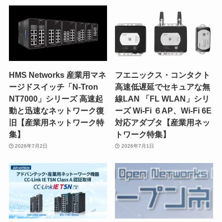
HMS Networks 産業用マネ
フエニックス・コンタクト
ージドスイッチ「N-Tron
高速低遅延でセキュアな無
NT7000」シリーズ 高速起
線LAN 「FL WLAN」シリ
動と迅速なネットワーク復
ーズ Wi-Fi ６AP、Wi-Fi 6E
旧【産業用ネットワーク特
対応アダプタ【産業用ネッ
集】
トワーク特集】
2026年7月2日
2026年7月1日