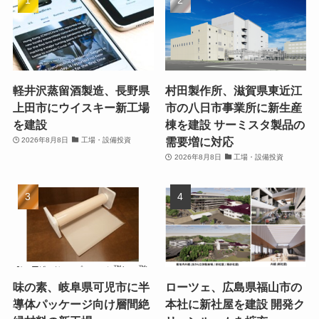
軽井沢蒸留酒製造、長野県
村田製作所、滋賀県東近江
上田市にウイスキー新工場
市の八日市事業所に新生産
を建設
棟を建設 サーミスタ製品の
需要増に対応
2026年8月8日
工場・設備投資
2026年8月8日
工場・設備投資
味の素、岐阜県可児市に半
ローツェ、広島県福山市の
導体パッケージ向け層間絶
本社に新社屋を建設 開発ク