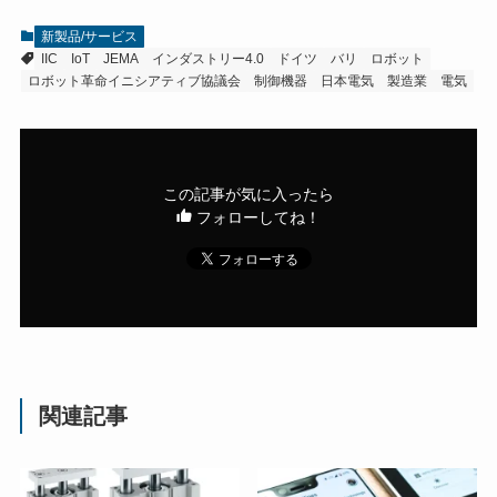
新製品/サービス
IIC
IoT
JEMA
インダストリー4.0
ドイツ
バリ
ロボット
ロボット革命イニシアティブ協議会
制御機器
日本電気
製造業
電気
この記事が気に入ったら
フォローしてね！
関連記事