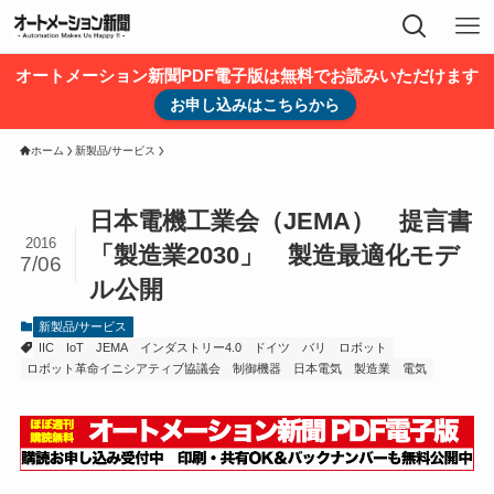
オートメーション新聞PDF電子版は無料でお読みいただけます
お申し込みはこちらから
ホーム
新製品/サービス
日本電機工業会（JEMA） 提言書
2016
「製造業2030」 製造最適化モデ
7/06
ル公開
新製品/サービス
IIC
IoT
JEMA
インダストリー4.0
ドイツ
バリ
ロボット
ロボット革命イニシアティブ協議会
制御機器
日本電気
製造業
電気