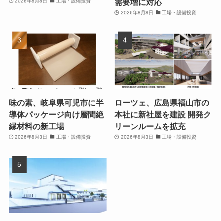
需要増に対応
2026年8月8日
工場・設備投資
2026年8月8日
工場・設備投資
味の素、岐阜県可児市に半
ローツェ、広島県福山市の
導体パッケージ向け層間絶
本社に新社屋を建設 開発ク
縁材料の新工場
リーンルームを拡充
2026年8月3日
工場・設備投資
2026年8月3日
工場・設備投資