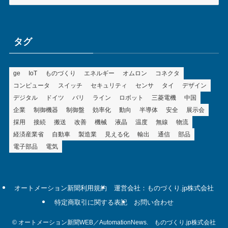
テ
ゴ
リ
ー
タグ
ge
IoT
ものづくり
エネルギー
オムロン
コネクタ
コンピュータ
スイッチ
セキュリティ
センサ
タイ
デザイン
デジタル
ドイツ
バリ
ライン
ロボット
三菱電機
中国
企業
制御機器
制御盤
効率化
動向
半導体
安全
展示会
採用
接続
搬送
改善
機械
液晶
温度
無線
物流
経済産業省
自動車
製造業
見える化
輸出
通信
部品
電子部品
電気
オートメーション新聞利用規約
運営会社：ものづくり.jp株式会社
特定商取引に関する表記
お問い合わせ
©
オートメーション新聞WEB／AutomationNews. ものづくり.jp株式会社