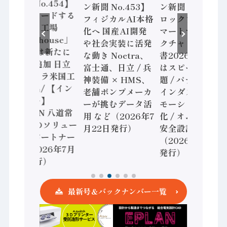
ン新聞 No.454】
ン新聞 No.453】
ン新聞 No.452】
世界をリードする
フィジカルAI本格
ロックウェル「ス
先進的な工場
化へ 国産AI開発
マートマニュファ
「Lighthouse」
や社会実装に活発
クチャリング報告
2026年は新たに
な動き Noetra、
書2026」、日本
16工場追加 日立
富士通、日立 / 兵
はスピード感に課
ヴァンタラ米国工
神装備 × HMS、
題 / パナソニック
場も選出/ 【イン
老舗ポンプメーカ
インダストリー、
タビュー】
ーが挑むデータ活
モーション事業強
RYODEN 八道常
用 など（2026年7
化 / オムロン 機械
務 共創のソリュー
月22日発行）
安全設計支援
ションパートナー
（2026年7月15日
へ / （2026年7月
発行）
29日発行）
最新号＆バックナンバー一覧