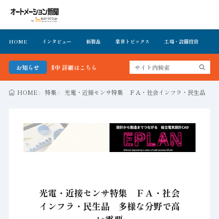
HOME
インタビュー
新製品
業界トピックス
工場・設備投資
イ
で公開中 詳細はこちら
お知らせ
HOME
特集
光電・近接センサ特集 ＦＡ・社会インフラ・民生品 多
光電・近接センサ特集 ＦＡ・社会
インフラ・民生品 多様な分野で高