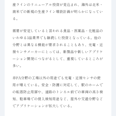
産ラインのリニューアル投資が見込まれ、海外は北米・
南米での新規の生産ライン増設計画が明らかになってい
る。
需要が安定していると言われる食品・医薬品・化粧品の
いわゆる3品業界でも継続した投資となっている。他の
分野とは異なる機能が要求されることもあり、光電・近
接センサメーカーにとっては、新製品や新しいアプリケ
ーション開発につながるとして、重視しているところが
多い。
非FA分野の工場以外の用途でも光電・近接センサの使
用が増えている。安全・防護に対応して、駅のホームで
の転落防止用扉や、道路のトンネル前での車両の高さ検
知、駐車場での侵入検知用途など、屋外や交通分野など
でアプリケーションが拡大している。