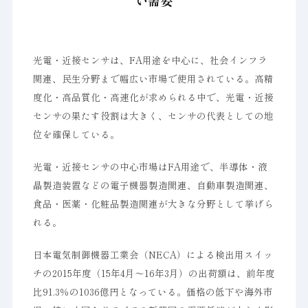
い需要
光電・近接センサは、FA用途を中心に、社会インフラ
関連、民生分野まで幅広い市場で使用されている。高精
度化・高品質化・高速化が求められる中で、光電・近接
センサの果たす役割は大きく、センサの代表としての地
位を確保している。
光電・近接センサの中心市場はFA用途で、半導体・液
晶製造装置などの電子機器製造関連、自動車製造関連、
食品・医薬・化粧品製造関連が大きな分野として挙げら
れる。
日本電気制御機器工業会（NECA）による検出用スイッ
チの2015年度（15年4月～16年3月）の出荷額は、前年度
比91.3％の1036億円となっている。価格の低下や海外市