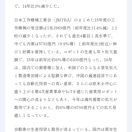
で、14年比3％減少した。
日本工作機械工業会（JMTBA）のまとめた15年度の工
作機械の受注額は1兆3989億円（前年度比11.4％減）と2
桁の減少となったが、それでも過去4番目と高水準で、
中でも内需は5793億円（9.9％増）と前年度比2桁近い伸
びと好調を維持している。ロボットの生産も年々拡大基
調で、15年は前年比約6％増の6300億円なった。16年
は、国内での需要増に加え、米国でのさらなる景気拡大
と製造業回帰による堅調な伸び、中国の減速経済下にあ
っても自動化投資への高い意欲、さらには欧米を中心に
盛り上がる第4次産業革命やIoTを通じた産業用ロボット
への関心の高まりなどもあり、今年は海外需要の拡大が
期待できることから、約6％増の6700億円までの拡大見
通しとなっている。
自動車の生産投資も期待が高まっている。国内は既存生