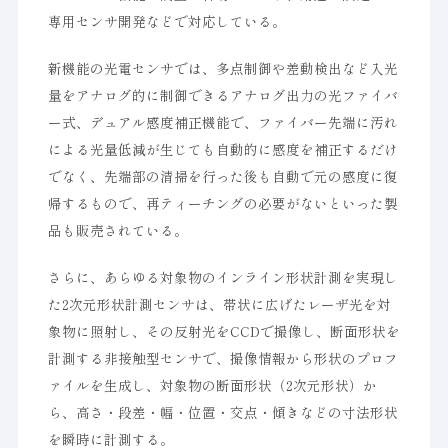
専用センサ開発などで対応している。
新機能の光電センサでは、多点制御や差動検出など入光
量をアナログ的に制御できるアナログ出力の光ファイバ
ー式、デュアル感度補正機能で、ファイバー先端に汚れ
による光量低減が生じても自動的に感度を補正するだけ
でなく、先端部の清掃を行った後も自動で元の感度に復
帰するもので、再ティーチングの必要がないといった製
品も販売されている。
さらに、あらゆる対象物のインライン形状計測を実現し
た2次元形状計測センサは、帯状に広げたレーザ光を対
象物に照射し、その反射光をCCDで撮像し、断面形状を
計測する非接触型センサで、撮像情報から形状のプロフ
ァイルを生成し、対象物の断面形状（2次元形状）か
ら、高さ・段差・幅・位置・交点・傾きなどの寸法形状
を瞬時に計測する。