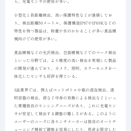
ら、光電センサの使用が多い。
小型化と長距離検出、高い保護特性などが進展してお
り、検出距離50メートル、保護構造IP67やIP69Kなどの
特性を持つ製品は、粉塵や水のかかることが多い食品機
械向けでの使用が多い。
食品機械などの光沢検出、包装機械などでのマーク検出
といった分野では、より精度の高い検出を実現した製品
の開発が進んでおり、カメラ、照明、カラーモニタを一
体化したセンサも好評を得ている。
3品業界では、例えばペットボトルや瓶の混在検出、透
明容器の検出、液など中身の有無による検出などといっ
た業種独自のセンシングニーズがあり、これに光電セン
サが安定して検出する調整の難しさがある。このように
ユーザーのニーズに各センサメーカーは独自のオートチ
ューニング機能で調整を容易にしたり、用途を限定した