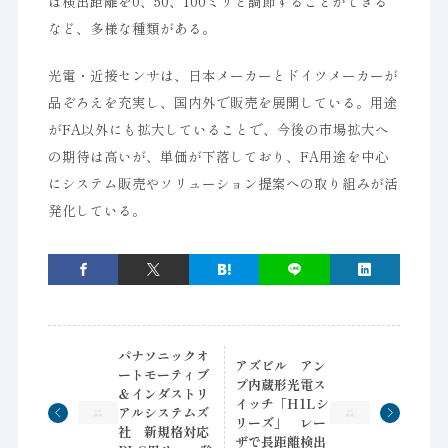
は検出距離を0、50、100ミリと調節することができる
など、多様な種類がある。
光電・近接センサは、日本メーカーとドイツメーカーが
品ぞろえを充実し、国内外で販売を展開している。用途
がFA以外にも拡大していることで、今後の市場拡大へ
の期待は高いが、単価が下落しており、FA用途を中心
にシステム販売やソリューション提案への取り組みが活
発化している。
パナソニックオ
アズビル アン
ートモーティブ
プ内蔵形光電ス
＆インダストリ
イッチ「H1Lシ
アルシステムズ
リーズ」 レー
社 新規格対応
ザで長距離検出