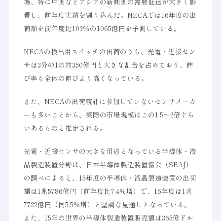
場、特に中国などアジアの新興国の需要低迷が大きく影
響し、前年度実績を割り込んだ。NECAでは16年度の出
荷額を前年度比103％の1065億円を予測している。
NECAの検出用スイッチの出荷のうち、光電・近接セン
サは3分の1の約350億円と大きな割合を占めており、伸
び率も全体の伸びより高くなっている。
また、NECAの出荷統計に参加していないセンサメーカ
ーも多いことから、実際の市場規模はこの1.5～2倍ぐら
いあるものと推定される。
光電・近接センサの大きな用途となっている半導体・液
晶製造装置分野は、日本半導体製造装置協会（SEAJ）
の調べによると、15年度の半導体・液晶製造装置の出荷
額は1兆5786億円（前年度比7.4％増）で、16年度は1兆
7722億円（同5.5％増）と堅調な見通しとなっている。
また、15年の世界の半導体製造装置販売額は365億ドル