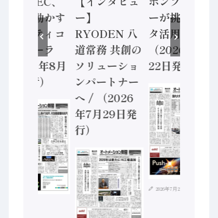
DEC、
【インタビュ
ポンプメーカ
業 / I
動かす
ー】
ーが挑むデー
安全に
ティコ
RYODEN 八
タ活用 など
セーフ
ーラ
道常務 共創の
（2026年7月
ントロ
6年8月
ソリューショ
22日発行）
（202
行）
ンパートナー
5日発
へ / （2026
年7月29日発
行）
2026年7月21日
2026年8月4日