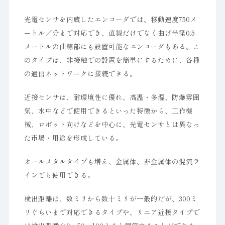
光電センサを内蔵したエンコーダでは、移動速度750メ
ートル／分まで対応でき、直線だけでなく曲げ半径0.5
メートルの曲線部にも設置可能なエンコーダもある。こ
のタイプは、非接触での設置を簡単にするために、各種
の通信ネットワークに接続できる。
近接センサは、耐環境性に優れ、高温・多湿、防爆雰囲
気、水中などで使用できるといった特徴から、工作機
械、ロボット向けなどを中心に、光電センサとは異なっ
た市場・用途を形成している。
オールメタルタイプも増え、金属体、非金属体の混流ラ
インでも使用できる。
検出距離は、数ミリから数十ミリが一般的だが、300ミ
リぐらいまで対応できるタイプや、リニア近接タイプで