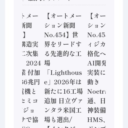
トメー
【オートメー
【オートメー
【オー
新聞
ション新聞
ション新聞
ション
5】
No.454】世
No.453】フ
No.45
構造実
界をリードす
ィジカルAI本
「経済
二次集
る先進的な工
格化へ 国産
態調査
2024
場
AI開発や社会
計結果」
 付加
「Lighthous
実装に活発な
年製造
6兆円
e」2026年は
動き
価値額
電機と
新たに16工場
Noetra、富士
/ 三菱
セミコ
追加 日立ヴァ
通、日立 / 兵
ソニー
ビジョ
ンタラ米国工
神装備 ×
ン AI
サで協
場も選出/
HMS、老舗
ンセン