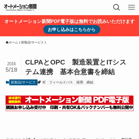
オートメーション新聞PDF電子版は無料でお読みいただけます
お申し込みはこちらから
ホーム
新製品/サービス
CLPAとOPC 製造装置とITシス
2016
5/18
テム連携 基本合意書を締結
新製品/サービス
IE
フィールドバス
採用
締結