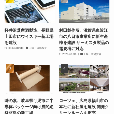
軽井沢蒸留酒製造、長野県
村田製作所、滋賀県東近江
上田市にウイスキー新工場
市の八日市事業所に新生産
を建設
棟を建設 サーミスタ製品の
需要増に対応
2026年8月8日
工場・設備投資
2026年8月8日
工場・設備投資
味の素、岐阜県可児市に半
ローツェ、広島県福山市の
導体パッケージ向け層間絶
本社に新社屋を建設 開発ク
縁材料の新工場
リーンルームを拡充