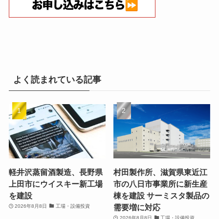
よく読まれている記事
軽井沢蒸留酒製造、長野県
村田製作所、滋賀県東近江
上田市にウイスキー新工場
市の八日市事業所に新生産
を建設
棟を建設 サーミスタ製品の
需要増に対応
2026年8月8日
工場・設備投資
2026年8月8日
工場・設備投資