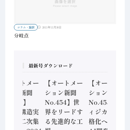
コラム・論説
2011年11月30日
分岐点
最新号ダウンロード
【オートメー
【オートメー
【オートメー
ション新聞
ション新聞
ション新聞
No.455】
No.454】世
No.453】フ
「経済構造実
界をリードす
ィジカルAI本
態調査二次集
る先進的な工
格化へ 国産