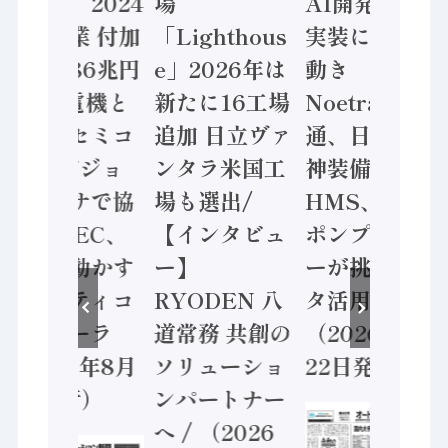
計結果」2024
場
AI開発や社会
年製造業 付加
「Lighthous
実装に活発な
価値額86兆円
e」2026年は
動き
/ 三菱電機と
新たに16工場
Noetra、富士
ソニーセミコ
追加 日立ヴァ
通、日立 / 兵
ン AIビジョ
ンタラ米国工
神装備 ×
ンセンサで協
場も選出/
HMS、老舗
業 / IDEC、
【インタビュ
ポンプメーカ
安全に動かす
ー】
ーが挑むデー
セーフティコ
RYODEN 八
タ活用 など
ントローラ
道常務 共創の
（2026年7月
（2026年8月
ソリューショ
22日発行）
5日発行）
ンパートナー
へ / （2026