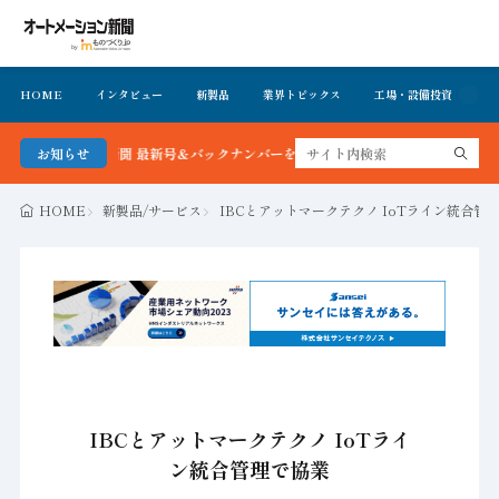
HOME
インタビュー
新製品
業界トピックス
工場・設備投資
イ
メーション新聞 最新号＆バックナンバーを無料で公開中 詳細はこちら
お知らせ
HOME
新製品/サービス
IBCとアットマークテクノ IoTライン統合管
IBCとアットマークテクノ IoTライ
ン統合管理で協業