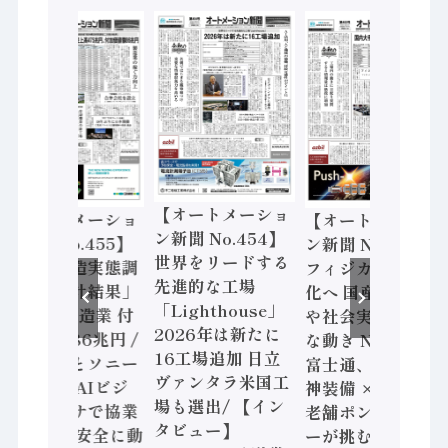
【オートメーショ
【オートメーショ
【オートメーショ
ン新聞 No.454】
ン新聞 No.455】
ン新聞 No.453】
世界をリードする
「経済構造実態調
フィジカルAI本格
先進的な工場
査二次集計結果」
化へ 国産AI開発
「Lighthouse」
2024年製造業 付
や社会実装に活発
2026年は新たに
加価値額86兆円 /
な動き Noetra、
16工場追加 日立
三菱電機とソニー
富士通、日立 / 兵
ヴァンタラ米国工
セミコン AIビジ
神装備 × HMS、
場も選出/ 【イン
ョンセンサで協業
老舗ポンプメーカ
タビュー】
/ IDEC、安全に動
ーが挑むデータ活