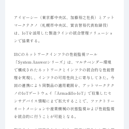
アイビーシー（東京都中央区、加藤裕之社長）とアット
マークテクノ（札幌市中央区、實吉智裕代表取締役）
は、IoTを活用した製造ラインの統合管理ソリューショ
ンで協業する。
IBCのネットワークインフラの性能監視ツール
「System Answerシリーズ」は、マルチベンダー環境
で構成されたネットワークとインフラの統合的な性能管
理を実現し、インフラの可用性向上に寄与してきた。今
回の連携により同製品の適用範囲を、アットマークテク
ノのIoTゲートウェイ「Armadillo-IoT」で収集したセ
ンサデバイス情報にまで拡大することで、ファクトリー
オートメーションや産業機械の状態監視および性能監視
を統合的に行うことが可能となる。