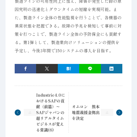
製造ラインの可用性向上に加え、障害が発生した際の原
因究明の迅速化とダウンタイムの短縮を実現可能。ま
た、製造ライン全体の性能監視を行うことで、各機器の
異常状態を把握できる。故障の予兆を検知して事前に対
策を打つことで、製造ライン全体の予防保全にも貢献す
る。第1弾として、製造業向けソリューションの提供を
予定し、今後3年間で150システムの導入を目指す。
Industrie4.0に
おけるSAPの貢
献（前篇）〜
オムロン 熊本
SAPジャパンの
地震義援金拠出
超リアルタイム
を決定
ビジネスが変え
る常識(6)