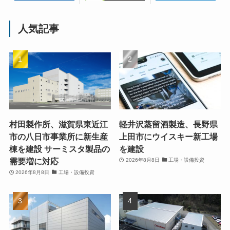
人気記事
村田製作所、滋賀県東近江
軽井沢蒸留酒製造、長野県
市の八日市事業所に新生産
上田市にウイスキー新工場
棟を建設 サーミスタ製品の
を建設
需要増に対応
2026年8月8日
工場・設備投資
2026年8月8日
工場・設備投資