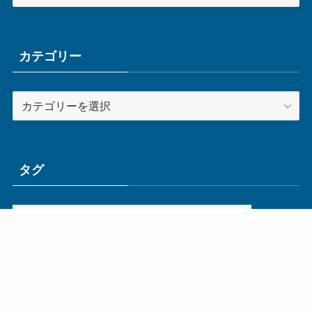
ー
カ
イ
ブ
カテゴリー
カ
テ
ゴ
リ
ー
タグ
ge
IoT
ものづくり
エネルギー
オムロン
コネクタ
コンピュータ
スイッチ
セキュリティ
センサ
タイ
デザイン
デジタル
ドイツ
バリ
ライン
ロボット
三菱電機
中国
企業
制御機器
制御盤
効率化
動向
半導体
安全
展示会
採用
接続
搬送
改善
機械
液晶
温度
無線
物流
経済産業省
自動車
製造業
見える化
輸出
通信
部品