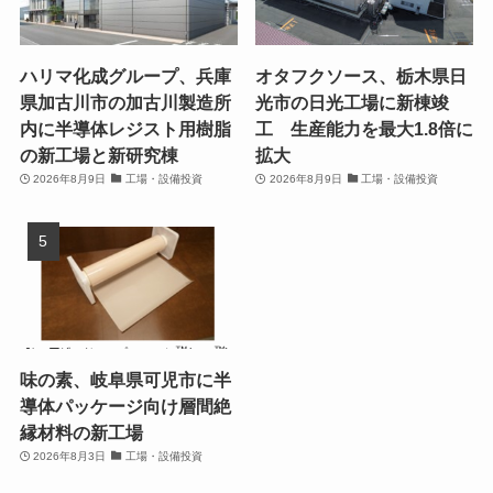
ハリマ化成グループ、兵庫
オタフクソース、栃木県日
県加古川市の加古川製造所
光市の日光工場に新棟竣
内に半導体レジスト用樹脂
工 生産能力を最大1.8倍に
の新工場と新研究棟
拡大
2026年8月9日
工場・設備投資
2026年8月9日
工場・設備投資
味の素、岐阜県可児市に半
導体パッケージ向け層間絶
縁材料の新工場
2026年8月3日
工場・設備投資