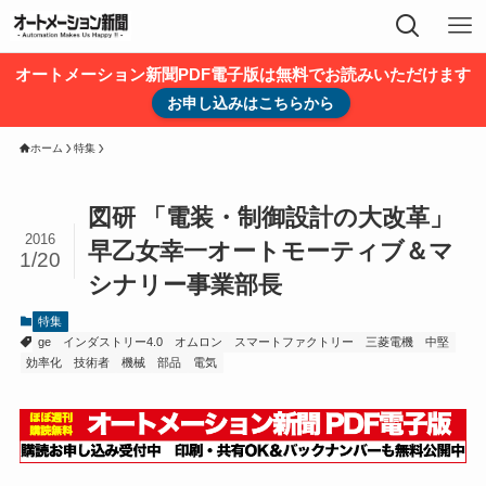
オートメーション新聞PDF電子版は無料でお読みいただけます
お申し込みはこちらから
ホーム
特集
図研 「電装・制御設計の大改革」
2016
早乙女幸一オートモーティブ＆マ
1/20
シナリー事業部長
特集
ge
インダストリー4.0
オムロン
スマートファクトリー
三菱電機
中堅
効率化
技術者
機械
部品
電気