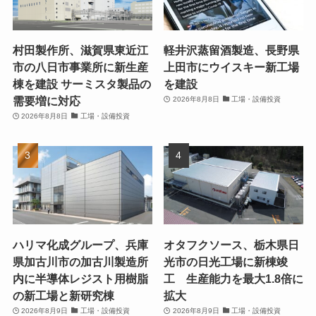
村田製作所、滋賀県東近江
軽井沢蒸留酒製造、長野県
市の八日市事業所に新生産
上田市にウイスキー新工場
棟を建設 サーミスタ製品の
を建設
需要増に対応
2026年8月8日
工場・設備投資
2026年8月8日
工場・設備投資
ハリマ化成グループ、兵庫
オタフクソース、栃木県日
県加古川市の加古川製造所
光市の日光工場に新棟竣
内に半導体レジスト用樹脂
工 生産能力を最大1.8倍に
の新工場と新研究棟
拡大
2026年8月9日
工場・設備投資
2026年8月9日
工場・設備投資