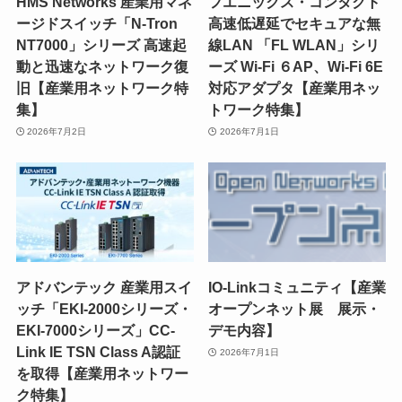
HMS Networks 産業用マネ
フエニックス・コンタクト
ージドスイッチ「N-Tron
高速低遅延でセキュアな無
NT7000」シリーズ 高速起
線LAN 「FL WLAN」シリ
動と迅速なネットワーク復
ーズ Wi-Fi ６AP、Wi-Fi 6E
旧【産業用ネットワーク特
対応アダプタ【産業用ネッ
集】
トワーク特集】
2026年7月2日
2026年7月1日
アドバンテック 産業用スイ
IO-Linkコミュニティ【産業
ッチ「EKI-2000シリーズ・
オープンネット展 展示・
EKI-7000シリーズ」CC-
デモ内容】
Link IE TSN Class A認証
2026年7月1日
を取得【産業用ネットワー
ク特集】