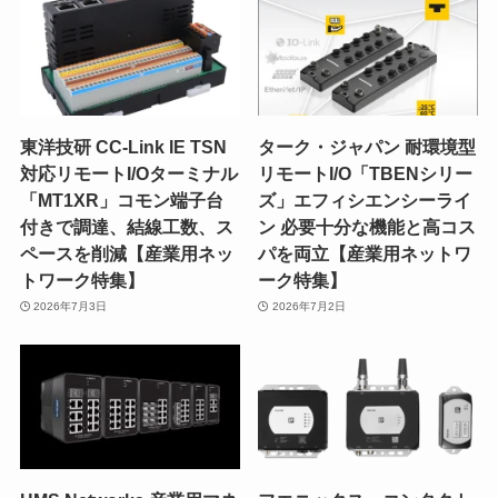
東洋技研 CC-Link IE TSN
ターク・ジャパン 耐環境型
対応リモートI/Oターミナル
リモートI/O「TBENシリー
「MT1XR」コモン端子台
ズ」エフィシエンシーライ
付きで調達、結線工数、ス
ン 必要十分な機能と高コス
ペースを削減【産業用ネッ
パを両立【産業用ネットワ
トワーク特集】
ーク特集】
2026年7月3日
2026年7月2日