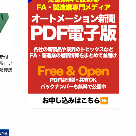
示付
G形」ア
配線接