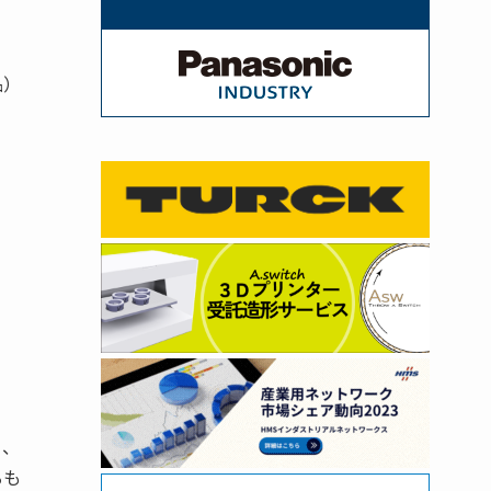
品）
く、
るも