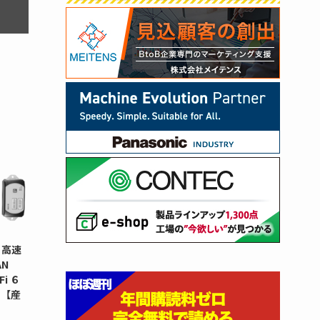
 高速
N
i ６
タ【産