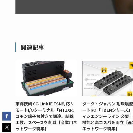
関連記事
東洋技研 CC-Link IE TSN対応リ
ターク・ジャパン 耐環境
モートI/Oターミナル「MT1XR」
ートI/O「TBENシリーズ
コモン端子台付きで調達、結線
ィシエンシーライン 必要
工数、スペースを削減【産業用ネ
機能と高コスパを両立【産
ットワーク特集】
ネットワーク特集】