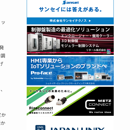
リッ
発
力調
げ
し、
定か
活か