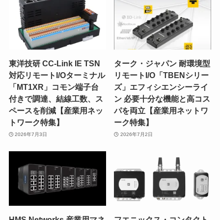
東洋技研 CC-Link IE TSN
ターク・ジャパン 耐環境型
対応リモートI/Oターミナル
リモートI/O「TBENシリー
「MT1XR」コモン端子台
ズ」エフィシエンシーライ
付きで調達、結線工数、ス
ン 必要十分な機能と高コス
ペースを削減【産業用ネッ
パを両立【産業用ネットワ
トワーク特集】
ーク特集】
2026年7月3日
2026年7月2日
HMS Networks 産業用マネ
フエニックス・コンタクト