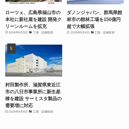
ローツェ、広島県福山市の
ダノンジャパン、群馬県館
本社に新社屋を建設 開発ク
林市の館林工場を150億円
リーンルームを拡充
超で大幅拡張
2026年8月3日
工場・設備投資
2026年8月4日
工場・設備投資
村田製作所、滋賀県東近江
市の八日市事業所に新生産
棟を建設 サーミスタ製品の
需要増に対応
2026年8月8日
工場・設備投資