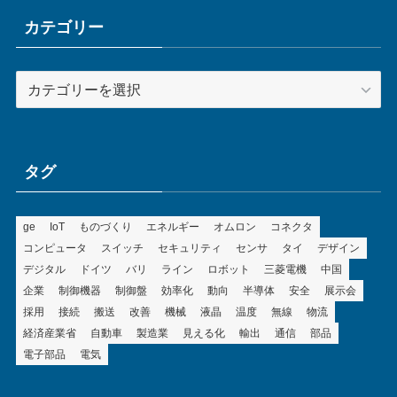
イ
ブ
カテゴリー
カ
テ
ゴ
リ
ー
タグ
ge
IoT
ものづくり
エネルギー
オムロン
コネクタ
コンピュータ
スイッチ
セキュリティ
センサ
タイ
デザイン
デジタル
ドイツ
バリ
ライン
ロボット
三菱電機
中国
企業
制御機器
制御盤
効率化
動向
半導体
安全
展示会
採用
接続
搬送
改善
機械
液晶
温度
無線
物流
経済産業省
自動車
製造業
見える化
輸出
通信
部品
電子部品
電気