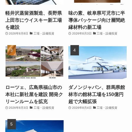
軽井沢蒸留酒製造、長野県
味の素、岐阜県可児市に半
上田市にウイスキー新工場
導体パッケージ向け層間絶
を建設
縁材料の新工場
2026年8月8日
工場・設備投資
2026年8月3日
工場・設備投資
ローツェ、広島県福山市の
ダノンジャパン、群馬県館
本社に新社屋を建設 開発ク
林市の館林工場を150億円
リーンルームを拡充
超で大幅拡張
2026年8月3日
工場・設備投資
2026年8月4日
工場・設備投資