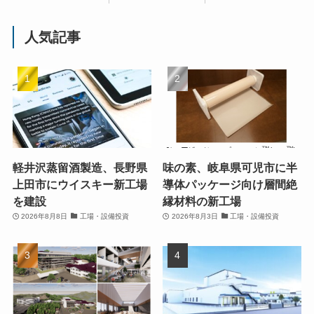
人気記事
軽井沢蒸留酒製造、長野県
味の素、岐阜県可児市に半
上田市にウイスキー新工場
導体パッケージ向け層間絶
を建設
縁材料の新工場
2026年8月8日
工場・設備投資
2026年8月3日
工場・設備投資