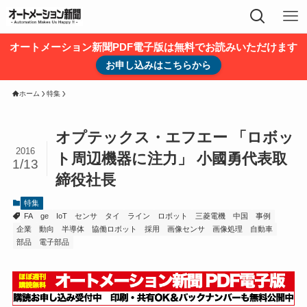
オートメーション新聞PDF電子版は無料でお読みいただけます
お申し込みはこちらから
ホーム
特集
オプテックス・エフエー 「ロボッ
2016
ト周辺機器に注力」 小國勇代表取
1/13
締役社長
特集
FA
ge
IoT
センサ
タイ
ライン
ロボット
三菱電機
中国
事例
企業
動向
半導体
協働ロボット
採用
画像センサ
画像処理
自動車
部品
電子部品