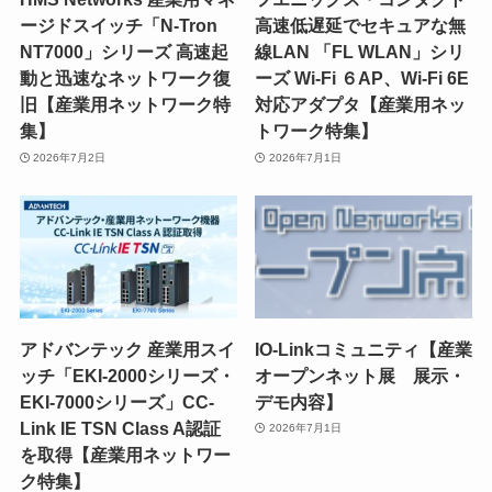
ージドスイッチ「N-Tron
高速低遅延でセキュアな無
NT7000」シリーズ 高速起
線LAN 「FL WLAN」シリ
動と迅速なネットワーク復
ーズ Wi-Fi ６AP、Wi-Fi 6E
旧【産業用ネットワーク特
対応アダプタ【産業用ネッ
集】
トワーク特集】
2026年7月2日
2026年7月1日
アドバンテック 産業用スイ
IO-Linkコミュニティ【産業
ッチ「EKI-2000シリーズ・
オープンネット展 展示・
EKI-7000シリーズ」CC-
デモ内容】
Link IE TSN Class A認証
2026年7月1日
を取得【産業用ネットワー
ク特集】