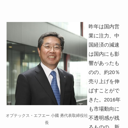
昨年は国内営
業に注力、中
国経済の減速
は国内にも影
響があったも
のの、約20％
売り上げを伸
ばすことがで
きた。2016年
も市場動向に
オプテックス・エフエー 小國 勇代表取締役社
不透明感が残
長
るものの、新