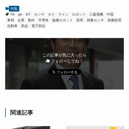
特集
FA
ge
IoT
センサ
タイ
ライン
ロボット
三菱電機
中国
事例
企業
動向
半導体
協働ロボット
採用
画像センサ
画像処理
自動車
部品
電子部品
この記事が気に入ったら
フォローしてね！
関連記事