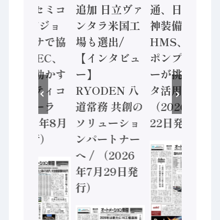
ソニーセミコ
追加 日立ヴァ
通、日立 / 兵
ン AIビジョ
ンタラ米国工
神装備 ×
ンセンサで協
場も選出/
HMS、老舗
業 / IDEC、
【インタビュ
ポンプメーカ
安全に動かす
ー】
ーが挑むデー
セーフティコ
RYODEN 八
タ活用 など
ントローラ
道常務 共創の
（2026年7月
（2026年8月
ソリューショ
22日発行）
5日発行）
ンパートナー
へ / （2026
年7月29日発
行）