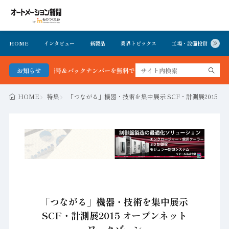
HOME
インタビュー
新製品
業界トピックス
工場・設備投資
イ
新聞 最新号＆バックナンバーを無料で公開中 詳細はこちら
お知らせ
HOME
特集
「つながる」機器・技術を集中展示 SCF・計測展2015 
「つながる」機器・技術を集中展示
SCF・計測展2015 オープンネット