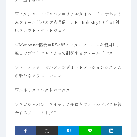
▽ヒルシャー・ジャパン＝リアルタイム・イーサネット
＆フィールドバス対応通信Ⅰ／F、Industry4.0／IoT対
応クラウド・ゲートウェイ
▽Motionnet協会＝RS-485インターフェースを使用し、
独自のプロトコルによって制御するフィールドバス
▽ユニテック＝ビルディングオートメーションシステム
の新たなソリューション
▽ルネサスエレクトロニクス
▽ワゴジャパン＝ワイヤレス通信とフィールドバスを統
合するリモートⅠ／O