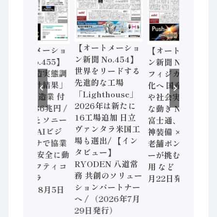
【オートメーショ
【オートメーショ
【オートメーショ
ン新聞 No.454】
ン新聞 No.455】
ン新聞 No.453】
世界をリードする
「経済構造実態調
フィジカルAI本格
先進的な工場
査二次集計結果」
化へ 国産AI開発
「Lighthouse」
2024年製造業 付
や社会実装に活発
2026年は新たに
加価値額86兆円 /
な動き Noetra、
16工場追加 日立
三菱電機とソニー
富士通、日立 / 兵
ヴァンタラ米国工
セミコン AIビジ
神装備 × HMS、
場も選出/ 【イン
ョンセンサで協業
老舗ポンプメーカ
タビュー】
/ IDEC、安全に動
ーが挑むデータ活
RYODEN 八道常
かすセーフティコ
用 など（2026年7
務 共創のソリュー
ントローラ
月22日発行）
ションパートナー
（2026年8月5日
へ / （2026年7月
発行）
29日発行）