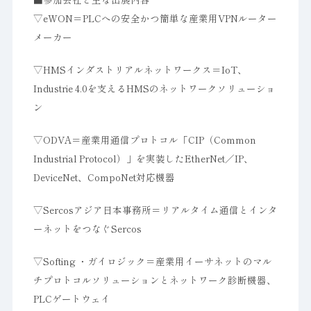
▽eWON＝PLCへの安全かつ簡単な産業用VPNルーター
メーカー
▽HMSインダストリアルネットワークス＝IoT、
Industrie 4.0を支えるHMSのネットワークソリューショ
ン
▽ODVA＝産業用通信プロトコル「CIP（Common
Industrial Protocol）」を実装したEtherNet／IP、
DeviceNet、CompoNet対応機器
▽Sercosアジア日本事務所＝リアルタイム通信とインタ
ーネットをつなぐSercos
▽Softing ・ガイロジック＝産業用イーサネットのマル
チプロトコルソリューションとネットワーク診断機器、
PLCゲートウェイ