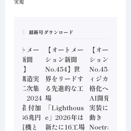
実現
最新号ダウンロード
【オートメー
【オートメー
【オートメー
ション新聞
ション新聞
ション新聞
No.455】
No.454】世
No.453】フ
「経済構造実
界をリードす
ィジカルAI本
態調査二次集
る先進的な工
格化へ 国産
計結果」2024
場
AI開発や社会
年製造業 付加
「Lighthous
実装に活発な
価値額86兆円
e」2026年は
動き
/ 三菱電機と
新たに16工場
Noetra、富士