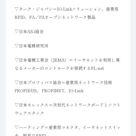
▽ターク・ジャパン＝IO-Linkソリューション、産業用
RFID、FA／PAオープンネットワーク製品
▽日本AS-i協会
▽日本電機研究所
▽日本電機工業会（JEMA）＝イーサネットを利用し異
なるメーカーのコントローラを接続するFL-net
▽日本プロフィバス協会＝産業用ネットワーク技術
PROFIBUS、 PROFINET、IO-Link
▽日本モレックス＝次世代ネットワークボードとソフト
ウェアスタック
▽ハーティング＝産業用コネクタ、イーサネットスイッ
チ、堅牢なRFID