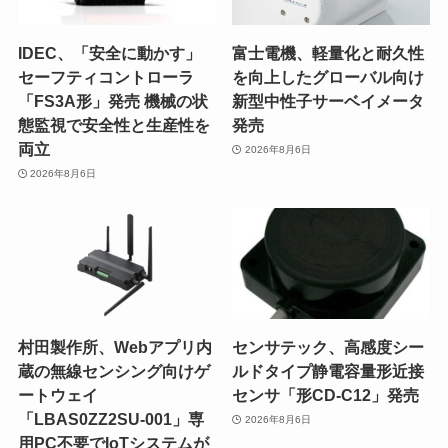
IDEC、「安全に動かす」
富士電機、軽量化と耐久性
セーフティコントローラ
を向上したグローバル向け
「FS3A形」発売 機械の状
新型中性子サーベイメータ
態監視で安全性と生産性を
発売
両立
2026年8月6日
2026年8月6日
村田製作所、Webアプリ内
センサテック、高感度シー
蔵の無線センシング向けゲ
ルドタイプ静電容量形近接
ートウェイ
センサ「形CD-C12」発売
「LBAS0ZZ2SU-001」専
2026年8月6日
用PC不要でIoTシステムが