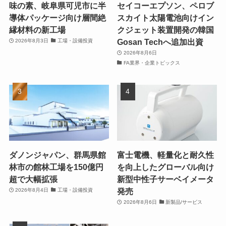
味の素、岐阜県可児市に半
セイコーエプソン、ペロブ
導体パッケージ向け層間絶
スカイト太陽電池向けイン
縁材料の新工場
クジェット装置開発の韓国
Gosan Techへ追加出資
2026年8月3日
工場・設備投資
2026年8月6日
FA業界・企業トピックス
ダノンジャパン、群馬県館
富士電機、軽量化と耐久性
林市の館林工場を150億円
を向上したグローバル向け
超で大幅拡張
新型中性子サーベイメータ
発売
2026年8月4日
工場・設備投資
2026年8月6日
新製品/サービス