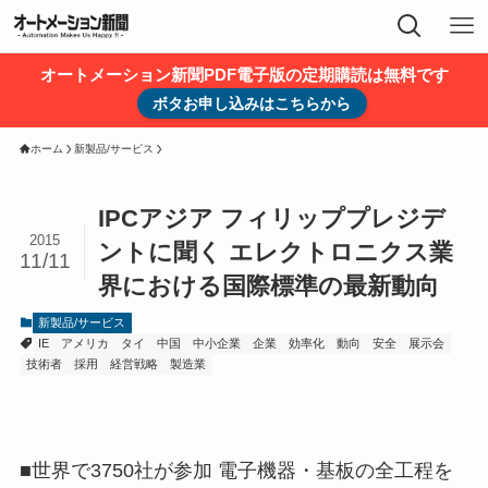
オートメーション新聞PDF電子版の定期購読は無料です
ボタお申し込みはこちらから
ホーム
新製品/サービス
IPCアジア フィリッププレジデ
2015
ントに聞く エレクトロニクス業
11/11
界における国際標準の最新動向
新製品/サービス
IE
アメリカ
タイ
中国
中小企業
企業
効率化
動向
安全
展示会
技術者
採用
経営戦略
製造業
■世界で3750社が参加 電子機器・基板の全工程を