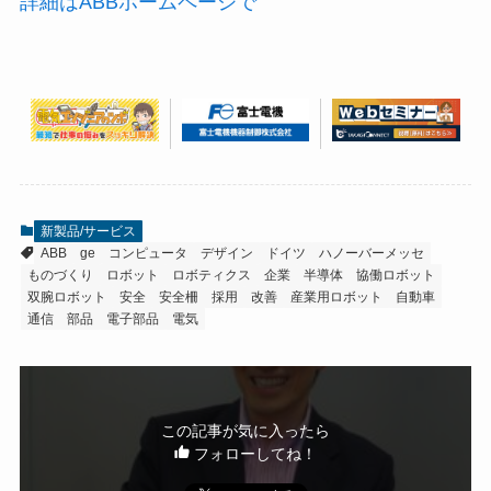
詳細はABBホームページで
新製品/サービス
ABB
ge
コンピュータ
デザイン
ドイツ
ハノーバーメッセ
ものづくり
ロボット
ロボティクス
企業
半導体
協働ロボット
双腕ロボット
安全
安全柵
採用
改善
産業用ロボット
自動車
通信
部品
電子部品
電気
この記事が気に入ったら
フォローしてね！