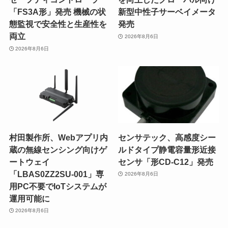
「FS3A形」発売 機械の状
新型中性子サーベイメータ
態監視で安全性と生産性を
発売
両立
2026年8月6日
2026年8月6日
村田製作所、Webアプリ内
センサテック、高感度シー
蔵の無線センシング向けゲ
ルドタイプ静電容量形近接
ートウェイ
センサ「形CD-C12」発売
「LBAS0ZZ2SU-001」専
2026年8月6日
用PC不要でIoTシステムが
運用可能に
2026年8月6日