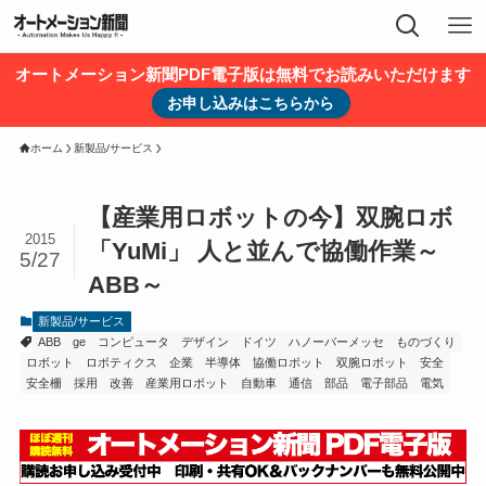
オートメーション新聞PDF電子版は無料でお読みいただけます
お申し込みはこちらから
ホーム
新製品/サービス
【産業用ロボットの今】双腕ロボ
2015
「YuMi」 人と並んで協働作業～
5/27
ABB～
新製品/サービス
ABB
ge
コンピュータ
デザイン
ドイツ
ハノーバーメッセ
ものづくり
ロボット
ロボティクス
企業
半導体
協働ロボット
双腕ロボット
安全
安全柵
採用
改善
産業用ロボット
自動車
通信
部品
電子部品
電気