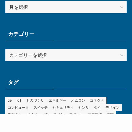
ア
ー
カ
イ
ブ
カテゴリー
カ
テ
ゴ
リ
ー
タグ
ge
IoT
ものづくり
エネルギー
オムロン
コネクタ
コンピュータ
スイッチ
セキュリティ
センサ
タイ
デザイン
デジタル
ドイツ
バリ
ライン
ロボット
三菱電機
中国
企業
制御機器
制御盤
効率化
動向
半導体
安全
展示会
採用
接続
搬送
改善
機械
液晶
温度
無線
物流