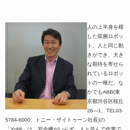
人の上半身を模
した双腕ロボッ
ト。人と同じ動
きができ、大き
な期待を寄せら
れているロボッ
トの一種だ。な
かでもABB(東
京都渋谷区桜丘
26―1、TEL03-
5784-6000、トニー・ザイトゥーン社長)の
「YuMi」は、安全柵がいらず、人と並んで作業で