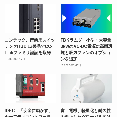
コンテック、産業用スイッ
TDKラムダ、小型・大容量
チングHUB 12製品でCC-
3kWのAC-DC電源に高耐環
Linkファミリ認証を取得
境と吸気ファンのオプショ
ンを追加
2026年8月7日
2026年8月7日
IDEC、「安全に動かす」
富士電機、軽量化と耐久性
セーフティコントローラ
を向上したグローバル向け