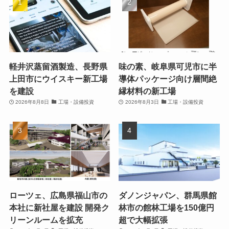
軽井沢蒸留酒製造、長野県
味の素、岐阜県可児市に半
上田市にウイスキー新工場
導体パッケージ向け層間絶
を建設
縁材料の新工場
2026年8月8日
工場・設備投資
2026年8月3日
工場・設備投資
ローツェ、広島県福山市の
ダノンジャパン、群馬県館
本社に新社屋を建設 開発ク
林市の館林工場を150億円
リーンルームを拡充
超で大幅拡張