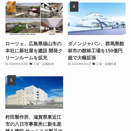
ローツェ、広島県福山市の
ダノンジャパン、群馬県館
本社に新社屋を建設 開発ク
林市の館林工場を150億円
リーンルームを拡充
超で大幅拡張
2026年8月3日
工場・設備投資
2026年8月4日
工場・設備投資
村田製作所、滋賀県東近江
市の八日市事業所に新生産