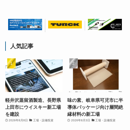
人気記事
軽井沢蒸留酒製造、長野県
味の素、岐阜県可児市に半
上田市にウイスキー新工場
導体パッケージ向け層間絶
を建設
縁材料の新工場
2026年8月8日
工場・設備投資
2026年8月3日
工場・設備投資